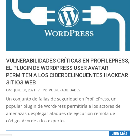
VULNERABILIDADES CRÍTICAS EN PROFILEPRESS,
EL PLUGIN DE WORDPRESS USER AVATAR
PERMITEN A LOS CIBERDELINCUENTES HACKEAR
SITIOS WEB
2021-
ON:
JUNE 30, 2021
IN:
VULNERABILIDADES
06-
Un conjunto de fallas de seguridad en ProfilePress, un
30
popular plugin de WordPress permitiría a los actores de
amenazas desplegar ataques de ejecución remota de
código. Acorde a los expertos
LEER MÁS