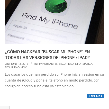
¿CÓMO HACKEAR “BUSCAR MI IPHONE” EN
TODAS LAS VERSIONES DE IPHONE / IPAD?
2016-
ON:
JUNE 13, 2016
IN:
IMPORTANTES
,
SEGURIDAD INFORMÁTICA
,
SEGURIDAD MÓVIL
06-
Los usuarios que han perdido su iPhone inician sesión en su
13
cuenta de iCloud y pone el teléfono en modo perdido, con
código de acceso si no está ya establecido.
LEER MÁS