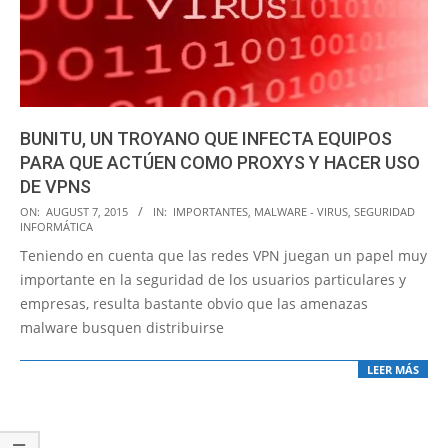
BUNITU, UN TROYANO QUE INFECTA EQUIPOS
PARA QUE ACTÚEN COMO PROXYS Y HACER USO
DE VPNS
2015-
ON:
AUGUST 7, 2015
IN:
IMPORTANTES
,
MALWARE - VIRUS
,
SEGURIDAD
INFORMÁTICA
08-
Teniendo en cuenta que las redes VPN juegan un papel muy
07
importante en la seguridad de los usuarios particulares y
empresas, resulta bastante obvio que las amenazas
malware busquen distribuirse
LEER MÁS