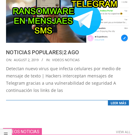
NOTICIAS POPULARES|2 AGO
2019-
ON:
AUGUST 2, 2019
IN:
VIDEOS NOTICIAS
08-
Detectan nuevo virus que infecta celulares por medio de
02
mensaje de texto | Hackers interceptan mensajes de
Telegram gracias a una vulnerabilidad de seguridad A
continuación los links de las
LEER MÁS
VIDEOS NOTICIAS
VIEW ALL