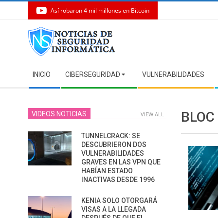
Así robaron 4 mil millones en Bitcoin
Skip
to
content
Secondary
INICIO
CIBERSEGURIDAD
VULNERABILIDADES
Navigation
Menu
BLOC
VIDEOS NOTICIAS
VIEW ALL
TUNNELCRACK: SE
DESCUBRIERON DOS
VULNERABILIDADES
GRAVES EN LAS VPN QUE
HABÍAN ESTADO
INACTIVAS DESDE 1996
KENIA SOLO OTORGARÁ
VISAS A LA LLEGADA