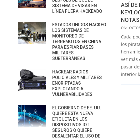
DESPUÉS DE QUE EL
ASÍ DE
SISTEMA DE VISAS EN
LÍNEA FUERA HACKEADO
KEYLO
NOTAS
ESTADOS UNIDOS HACKEO
2017-
ON:
OCTOB
LOS SISTEMAS DE
10-
MONITOREO DE
Cada po
21
TERREMOTOS EN CHINA
los pira
PARA ESPIAR BASES
herramie
MILITARES
SUBTERRÁNEAS
vez más 
pasar de
HACKEAR RADIOS
interior 
POLICIALES Y MILITARES
ENCRIPTADAS
EXPLOTANDO 5
VULNERABILIDADES
EL GOBIERNO DE EE. UU.
QUIERE ESTA NUEVA
ETIQUETA EN LOS
DISPOSITIVOS IOT
SEGUROS O QUIERE
DESALENTAR EL USO DE