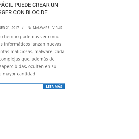
 FÁCIL PUEDE CREAR UN
GGER CON BLOC DE
ER 21, 2017
IN:
MALWARE - VIRUS
co tiempo podemos ver cómo
tas informáticos lanzan nuevas
ntas maliciosas, malware, cada
complejas que, además de
sapercibidas, oculten en su
la mayor cantidad
LEER MÁS