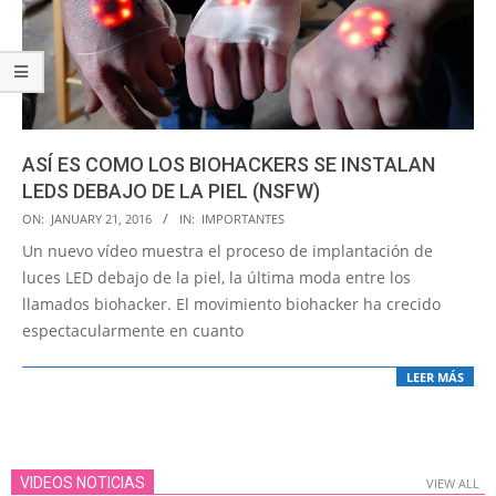
ASÍ ES COMO LOS BIOHACKERS SE INSTALAN
LEDS DEBAJO DE LA PIEL (NSFW)
2016-
ON:
JANUARY 21, 2016
IN:
IMPORTANTES
01-
Un nuevo vídeo muestra el proceso de implantación de
21
luces LED debajo de la piel, la última moda entre los
llamados biohacker. El movimiento biohacker ha crecido
espectacularmente en cuanto
LEER MÁS
VIDEOS NOTICIAS
VIEW ALL