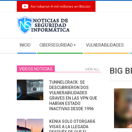
Así robaron 4 mil millones en Bitcoin
Skip
to
content
Secondary
INICIO
CIBERSEGURIDAD
VULNERABILIDADES
Navigation
Menu
BIG 
VIDEOS NOTICIAS
VIEW ALL
TUNNELCRACK: SE
DESCUBRIERON DOS
VULNERABILIDADES
GRAVES EN LAS VPN QUE
HABÍAN ESTADO
INACTIVAS DESDE 1996
KENIA SOLO OTORGARÁ
VISAS A LA LLEGADA