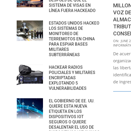
DESPUÉS DE QUE EL
MILLON
SISTEMA DE VISAS EN
LÍNEA FUERA HACKEADO
VOZ DE
ALMAC
ESTADOS UNIDOS HACKEO
TRIBUT
LOS SISTEMAS DE
CONSE
MONITOREO DE
TERREMOTOS EN CHINA
2018-
ON:
JUNE 2
PARA ESPIAR BASES
INFORMÁTI
06-
MILITARES
De acuer
28
SUBTERRÁNEAS
organiza
HACKEAR RADIOS
las liber
POLICIALES Y MILITARES
identifi
ENCRIPTADAS
de Ingre
EXPLOTANDO 5
VULNERABILIDADES
EL GOBIERNO DE EE. UU.
QUIERE ESTA NUEVA
ETIQUETA EN LOS
DISPOSITIVOS IOT
SEGUROS O QUIERE
DESALENTAR EL USO DE