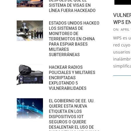
DESPUÉS DE QUE EL
SISTEMA DE VISAS EN
LÍNEA FUERA HACKEADO
VULNER
WPS EN
ESTADOS UNIDOS HACKEO
LOS SISTEMAS DE
2015-
ON:
APRIL 
MONITOREO DE
04-
WPS es u
TERREMOTOS EN CHINA
14
PARA ESPIAR BASES
red cuyo 
MILITARES
usuarios
SUBTERRÁNEAS
inalámbr
simplific
HACKEAR RADIOS
POLICIALES Y MILITARES
ENCRIPTADAS
EXPLOTANDO 5
VULNERABILIDADES
EL GOBIERNO DE EE. UU.
QUIERE ESTA NUEVA
ETIQUETA EN LOS
DISPOSITIVOS IOT
SEGUROS O QUIERE
DESALENTAR EL USO DE