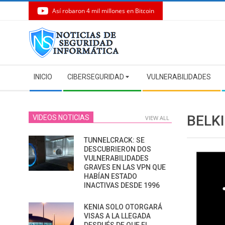
Así robaron 4 mil millones en Bitcoin
Skip
to
content
Secondary
INICIO
CIBERSEGURIDAD
VULNERABILIDADES
Navigation
Menu
BELK
VIDEOS NOTICIAS
VIEW ALL
TUNNELCRACK: SE
DESCUBRIERON DOS
VULNERABILIDADES
GRAVES EN LAS VPN QUE
HABÍAN ESTADO
INACTIVAS DESDE 1996
KENIA SOLO OTORGARÁ
VISAS A LA LLEGADA