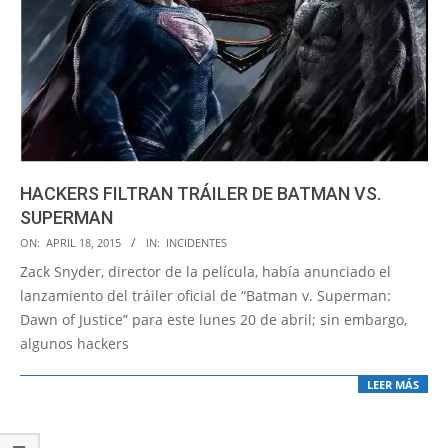
HACKERS FILTRAN TRÁILER DE BATMAN VS.
SUPERMAN
2015-
ON:
APRIL 18, 2015
IN:
INCIDENTES
04-
Zack Snyder, director de la película, había anunciado el
18
lanzamiento del tráiler oficial de “Batman v. Superman:
Dawn of Justice” para este lunes 20 de abril; sin embargo,
algunos hackers
LEER MÁS