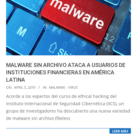
MALWARE SIN ARCHIVO ATACA A USUARIOS DE
INSTITUCIONES FINANCIERAS EN AMÉRICA
LATINA
2019-
ON:
APRIL 5, 2019
IN:
MALWARE - VIRUS
04-
Acorde a los expertos del curso de ethical hacking del
05
Instituto Internacional de Seguridad Cibernética (IICS), un
grupo de investigadores ha descubierto una nueva variedad
de malware sin archivo (fileless
LEER MÁS