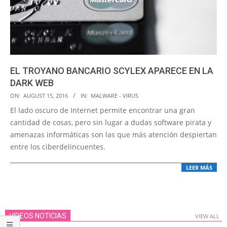
EL TROYANO BANCARIO SCYLEX APARECE EN LA
DARK WEB
2016-
ON:
AUGUST 15, 2016
IN:
MALWARE - VIRUS
08-
El lado oscuro de Internet permite encontrar una gran
15
cantidad de cosas, pero sin lugar a dudas software pirata y
amenazas informáticas son las que más atención despiertan
entre los ciberdelincuentes.
LEER MÁS
VIDEOS NOTICIAS
VIEW ALL