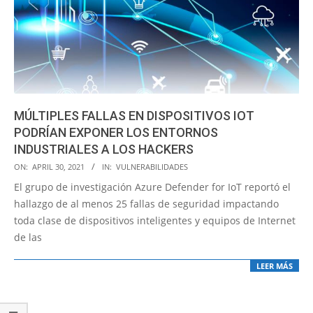
MÚLTIPLES FALLAS EN DISPOSITIVOS IOT
PODRÍAN EXPONER LOS ENTORNOS
INDUSTRIALES A LOS HACKERS
2021-
ON:
APRIL 30, 2021
IN:
VULNERABILIDADES
04-
El grupo de investigación Azure Defender for IoT reportó el
30
hallazgo de al menos 25 fallas de seguridad impactando
toda clase de dispositivos inteligentes y equipos de Internet
de las
LEER MÁS