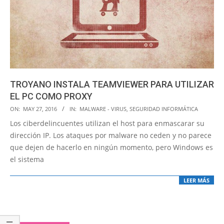
TROYANO INSTALA TEAMVIEWER PARA UTILIZAR
EL PC COMO PROXY
2016-
ON:
MAY 27, 2016
IN:
MALWARE - VIRUS
,
SEGURIDAD INFORMÁTICA
05-
Los ciberdelincuentes utilizan el host para enmascarar su
27
dirección IP. Los ataques por malware no ceden y no parece
que dejen de hacerlo en ningún momento, pero Windows es
el sistema
LEER MÁS