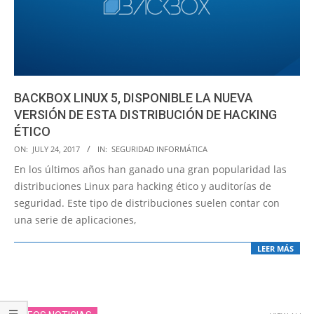
BACKBOX LINUX 5, DISPONIBLE LA NUEVA
VERSIÓN DE ESTA DISTRIBUCIÓN DE HACKING
ÉTICO
2017-
ON:
JULY 24, 2017
IN:
SEGURIDAD INFORMÁTICA
07-
En los últimos años han ganado una gran popularidad las
24
distribuciones Linux para hacking ético y auditorías de
seguridad. Este tipo de distribuciones suelen contar con
una serie de aplicaciones,
LEER MÁS