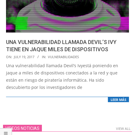
UNA VULNERABILIDAD LLAMADA DEVIL’S IVY
TIENE EN JAQUE MILES DE DISPOSITIVOS
2017-
ON:
JULY 19, 2017
IN:
VULNERABILIDADES
07-
Una vulnerabilidad llamada Devil’s Ivyestá poniendo en
19
jaque a miles de dispositivos conectados a la red y que
están en riesgo de piratería informática. Ha sido
descubierto por los investigadores de
LEER MÁS
VIDEOS NOTICIAS
VIEW ALL