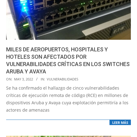
MILES DE AEROPUERTOS, HOSPITALES Y
HOTELES SON AFECTADOS POR
VULNERABILIDADES CRÍTICAS EN LOS SWITCHES
ARUBA Y AVAYA
2022-
ON:
MAY 3, 2022
IN:
VULNERABILIDADES
05-
Se ha confirmado el hallazgo de cinco vulnerabilidades
03
críticas de ejecución remota de código (RCE) en millones de
dispositivos Aruba y Avaya cuya explotación permitiría a los
actores de amenazas
LEER MÁS