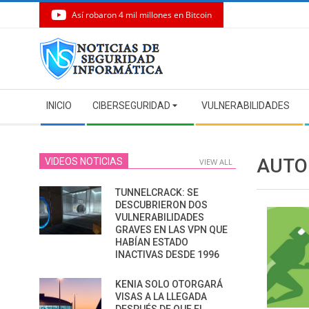
Así robaron 4 mil millones en Bitcoin
Skip
to
content
Secondary
INICIO
CIBERSEGURIDAD
VULNERABILIDADES
Navigation
Menu
AUTO
VIDEOS NOTICIAS
VIEW ALL
TUNNELCRACK: SE
DESCUBRIERON DOS
VULNERABILIDADES
GRAVES EN LAS VPN QUE
HABÍAN ESTADO
INACTIVAS DESDE 1996
KENIA SOLO OTORGARÁ
VISAS A LA LLEGADA