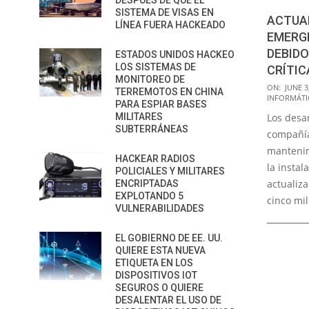
DESPUÉS DE QUE EL
SISTEMA DE VISAS EN
ACTUA
LÍNEA FUERA HACKEADO
EMERG
DEBIDO
ESTADOS UNIDOS HACKEO
LOS SISTEMAS DE
CRÍTIC
MONITOREO DE
2021-
ON:
JUNE 3
TERREMOTOS EN CHINA
INFORMÁTI
06-
PARA ESPIAR BASES
MILITARES
Los desar
03
SUBTERRÁNEAS
compañía
mantenim
HACKEAR RADIOS
la instal
POLICIALES Y MILITARES
actualiz
ENCRIPTADAS
EXPLOTANDO 5
cinco mil
VULNERABILIDADES
EL GOBIERNO DE EE. UU.
QUIERE ESTA NUEVA
ETIQUETA EN LOS
DISPOSITIVOS IOT
SEGUROS O QUIERE
DESALENTAR EL USO DE