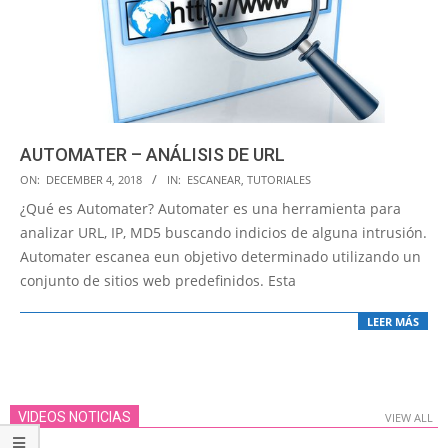
AUTOMATER – ANÁLISIS DE URL
2018-
ON:
DECEMBER 4, 2018
IN:
ESCANEAR
,
TUTORIALES
12-
¿Qué es Automater? Automater es una herramienta para
04
analizar URL, IP, MD5 buscando indicios de alguna intrusión.
Automater escanea eun objetivo determinado utilizando un
conjunto de sitios web predefinidos. Esta
LEER MÁS
VIDEOS NOTICIAS
VIEW ALL