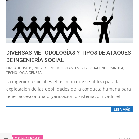
DIVERSAS METODOLOGÍAS Y TIPOS DE ATAQUES
DE INGENIERÍA SOCIAL
2016-
ON:
AUGUST 19, 2016
IN:
IMPORTANTES
,
SEGURIDAD INFORMÁTICA
,
TECNOLOGÍA GENERAL
08-
La ingeniería social es el término que se utiliza para la
19
explotación de las debilidades de la conducta humana para
tener acceso a una organización o sistema, o invadir el
LEER MÁS
VIDEOS NOTICIAS