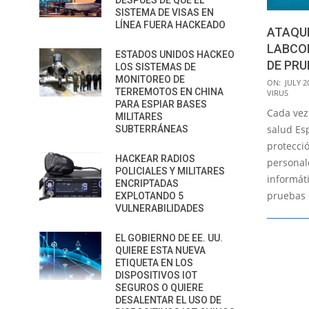
DESPUÉS DE QUE EL
SISTEMA DE VISAS EN
LÍNEA FUERA HACKEADO
ATAQU
LABCO
ESTADOS UNIDOS HACKEO
DE PRU
LOS SISTEMAS DE
MONITOREO DE
2018-
ON:
JULY 2
TERREMOTOS EN CHINA
VIRUS
07-
PARA ESPIAR BASES
Cada vez
20
MILITARES
salud Es
SUBTERRÁNEAS
protecci
HACKEAR RADIOS
personal
POLICIALES Y MILITARES
informáti
ENCRIPTADAS
pruebas 
EXPLOTANDO 5
VULNERABILIDADES
EL GOBIERNO DE EE. UU.
QUIERE ESTA NUEVA
ETIQUETA EN LOS
DISPOSITIVOS IOT
SEGUROS O QUIERE
DESALENTAR EL USO DE