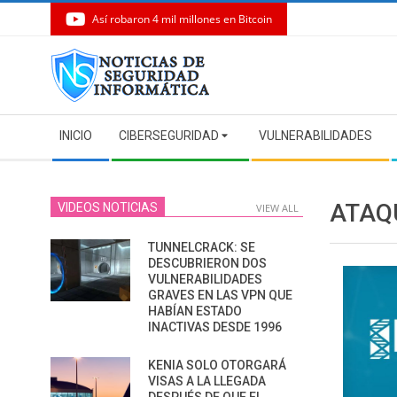
Así robaron 4 mil millones en Bitcoin
Skip
to
content
Secondary
INICIO
CIBERSEGURIDAD
VULNERABILIDADES
Navigation
Menu
ATAQ
VIDEOS NOTICIAS
VIEW ALL
TUNNELCRACK: SE
DESCUBRIERON DOS
VULNERABILIDADES
GRAVES EN LAS VPN QUE
HABÍAN ESTADO
INACTIVAS DESDE 1996
KENIA SOLO OTORGARÁ
VISAS A LA LLEGADA