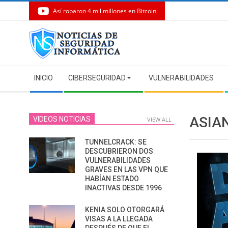
Así robaron 4 mil millones en Bitcoin
Skip
to
content
Secondary
INICIO
CIBERSEGURIDAD
VULNERABILIDADES
Navigation
Menu
ASIA
VIDEOS NOTICIAS
VIEW ALL
TUNNELCRACK: SE
DESCUBRIERON DOS
VULNERABILIDADES
GRAVES EN LAS VPN QUE
HABÍAN ESTADO
INACTIVAS DESDE 1996
KENIA SOLO OTORGARÁ
VISAS A LA LLEGADA