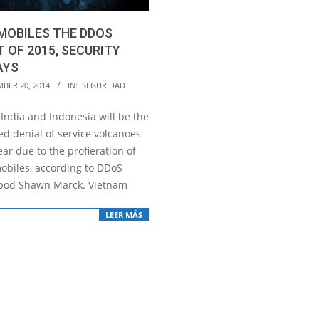
MOBILES THE DDOS
 OF 2015, SECURITY
AYS
BER 20, 2014
IN:
SEGURIDAD
India and Indonesia will be the
ed denial of service volcanoes
ear due to the profieration of
biles, according to DDoS
 bod Shawn Marck. Vietnam
LEER MÁS