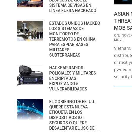
DESPUÉS DE QUE EL
SISTEMA DE VISAS EN
LÍNEA FUERA HACKEADO
ASIAN 
THREAT
ESTADOS UNIDOS HACKEO
MOB S
LOS SISTEMAS DE
MONITOREO DE
2014-
ON:
NOVEM
TERREMOTOS EN CHINA
MÓVIL
11-
PARA ESPIAR BASES
Vietnam, 
20
MILITARES
distribut
SUBTERRÁNEAS
of next y
HACKEAR RADIOS
pwned mo
POLICIALES Y MILITARES
security
ENCRIPTADAS
EXPLOTANDO 5
VULNERABILIDADES
EL GOBIERNO DE EE. UU.
QUIERE ESTA NUEVA
ETIQUETA EN LOS
DISPOSITIVOS IOT
SEGUROS O QUIERE
DESALENTAR EL USO DE