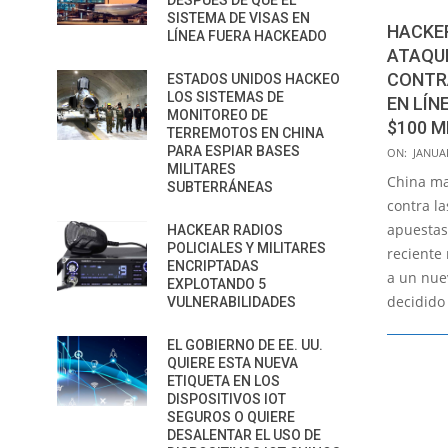
DESPUÉS DE QUE EL
SISTEMA DE VISAS EN
HACKE
LÍNEA FUERA HACKEADO
ATAQU
CONTR
ESTADOS UNIDOS HACKEO
LOS SISTEMAS DE
EN LÍN
MONITOREO DE
$100 M
TERREMOTOS EN CHINA
2021-
PARA ESPIAR BASES
ON:
JANUAR
MILITARES
01-
China man
SUBTERRÁNEAS
07
contra la
apuestas
HACKEAR RADIOS
POLICIALES Y MILITARES
reciente
ENCRIPTADAS
a un nue
EXPLOTANDO 5
decidido
VULNERABILIDADES
EL GOBIERNO DE EE. UU.
QUIERE ESTA NUEVA
ETIQUETA EN LOS
DISPOSITIVOS IOT
SEGUROS O QUIERE
DESALENTAR EL USO DE