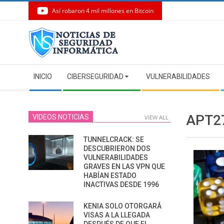
Así robaron 4 mil millones en Bitcoin
Skip
to
content
Secondary
INICIO
CIBERSEGURIDAD
VULNERABILIDADES
Navigation
Menu
APT2
VIDEOS NOTICIAS
VIEW ALL
TUNNELCRACK: SE
DESCUBRIERON DOS
VULNERABILIDADES
GRAVES EN LAS VPN QUE
HABÍAN ESTADO
INACTIVAS DESDE 1996
KENIA SOLO OTORGARÁ
VISAS A LA LLEGADA