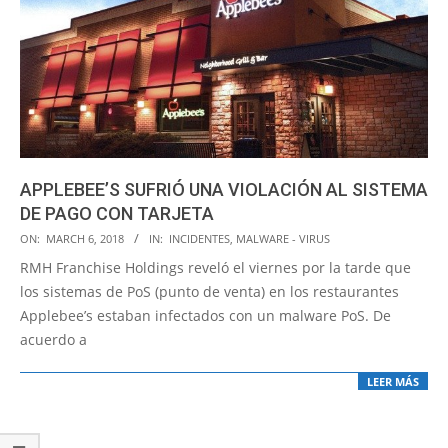
APPLEBEE’S SUFRIÓ UNA VIOLACIÓN AL SISTEMA
DE PAGO CON TARJETA
2018-
ON:
MARCH 6, 2018
IN:
INCIDENTES
,
MALWARE - VIRUS
03-
RMH Franchise Holdings reveló el viernes por la tarde que
06
los sistemas de PoS (punto de venta) en los restaurantes
Applebee’s estaban infectados con un malware PoS. De
acuerdo a
LEER MÁS