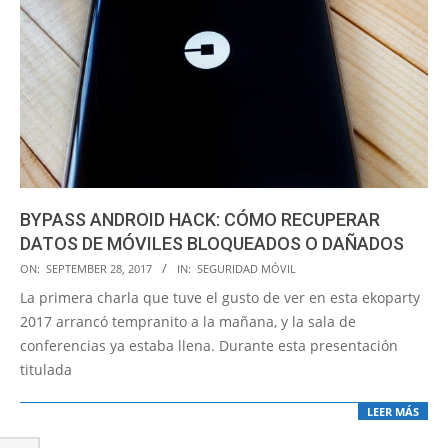
BYPASS ANDROID HACK: CÓMO RECUPERAR
DATOS DE MÓVILES BLOQUEADOS O DAÑADOS
2017-
ON:
SEPTEMBER 28, 2017
IN:
SEGURIDAD MÓVIL
09-
La primera charla que tuve el gusto de ver en esta ekoparty
28
2017 arrancó tempranito a la mañana, y la sala de
conferencias ya estaba llena. Durante esta presentación
titulada
LEER MÁS