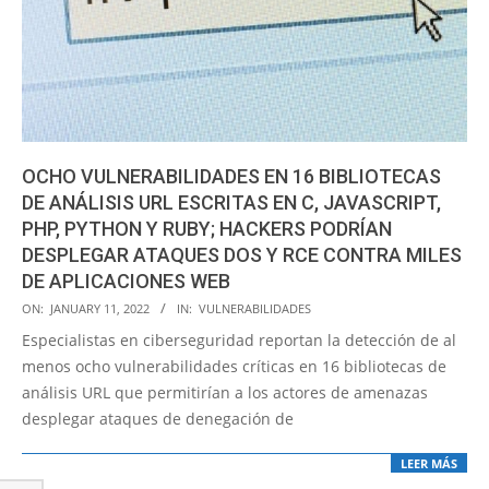
OCHO VULNERABILIDADES EN 16 BIBLIOTECAS
DE ANÁLISIS URL ESCRITAS EN C, JAVASCRIPT,
PHP, PYTHON Y RUBY; HACKERS PODRÍAN
DESPLEGAR ATAQUES DOS Y RCE CONTRA MILES
DE APLICACIONES WEB
2022-
ON:
JANUARY 11, 2022
IN:
VULNERABILIDADES
01-
Especialistas en ciberseguridad reportan la detección de al
11
menos ocho vulnerabilidades críticas en 16 bibliotecas de
análisis URL que permitirían a los actores de amenazas
desplegar ataques de denegación de
LEER MÁS