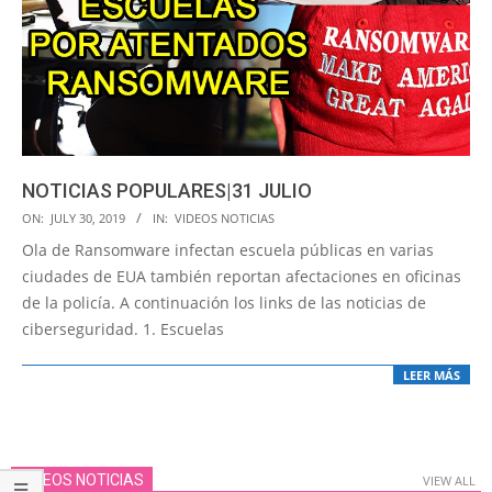
NOTICIAS POPULARES|31 JULIO
2019-
ON:
JULY 30, 2019
IN:
VIDEOS NOTICIAS
07-
Ola de Ransomware infectan escuela públicas en varias
30
ciudades de EUA también reportan afectaciones en oficinas
de la policía. A continuación los links de las noticias de
ciberseguridad. 1. Escuelas
LEER MÁS
VIDEOS NOTICIAS
VIEW ALL