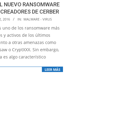
 EL NUEVO RANSOMWARE
 CREADORES DE CERBER
2, 2016
IN:
MALWARE - VIRUS
s uno de los ransomware más
s y activos de los últimos
unto a otras amenazas como
gsaw o CryptXXX. Sin embargo,
ia es algo característico
LEER MÁS