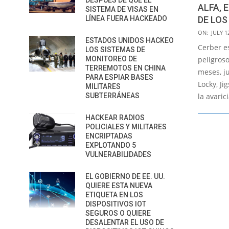
DESPUÉS DE QUE EL
ALFA,
SISTEMA DE VISAS EN
LÍNEA FUERA HACKEADO
DE LOS
2016-
ON:
JULY 1
ESTADOS UNIDOS HACKEO
07-
Cerber e
LOS SISTEMAS DE
12
MONITOREO DE
peligroso
TERREMOTOS EN CHINA
meses, j
PARA ESPIAR BASES
Locky, Ji
MILITARES
SUBTERRÁNEAS
la avaric
HACKEAR RADIOS
POLICIALES Y MILITARES
ENCRIPTADAS
EXPLOTANDO 5
VULNERABILIDADES
EL GOBIERNO DE EE. UU.
QUIERE ESTA NUEVA
ETIQUETA EN LOS
DISPOSITIVOS IOT
SEGUROS O QUIERE
DESALENTAR EL USO DE