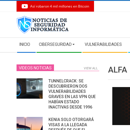
Así robaron 4 mil millones en Bitcoin
Skip
to
content
Secondary
INICIO
CIBERSEGURIDAD
VULNERABILIDADES
Navigation
Menu
ALFA
VIDEOS NOTICIAS
VIEW ALL
TUNNELCRACK: SE
DESCUBRIERON DOS
VULNERABILIDADES
GRAVES EN LAS VPN QUE
HABÍAN ESTADO
INACTIVAS DESDE 1996
KENIA SOLO OTORGARÁ
VISAS A LA LLEGADA