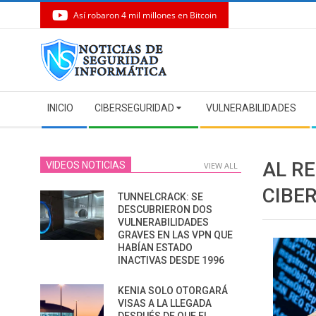
Así robaron 4 mil millones en Bitcoin
Skip
to
content
Secondary
INICIO
CIBERSEGURIDAD
VULNERABILIDADES
Navigation
Menu
AL RE
VIDEOS NOTICIAS
VIEW ALL
CIBE
TUNNELCRACK: SE
DESCUBRIERON DOS
VULNERABILIDADES
GRAVES EN LAS VPN QUE
HABÍAN ESTADO
INACTIVAS DESDE 1996
KENIA SOLO OTORGARÁ
VISAS A LA LLEGADA