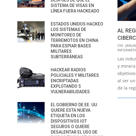
DESPUÉS DE QUE EL
SISTEMA DE VISAS EN
LÍNEA FUERA HACKEADO
ESTADOS UNIDOS HACKEO
LOS SISTEMAS DE
AL REG
MONITOREO DE
CIBERC
TERREMOTOS EN CHINA
2015-
ON:
JANUAR
PARA ESPIAR BASES
INFORMÁTI
MILITARES
01-
SUBTERRÁNEAS
Las indu
07
y minera
HACKEAR RADIOS
objetivos
POLICIALES Y MILITARES
al ser u
ENCRIPTADAS
EXPLOTANDO 5
de la re
VULNERABILIDADES
EL GOBIERNO DE EE. UU.
QUIERE ESTA NUEVA
ETIQUETA EN LOS
DISPOSITIVOS IOT
SEGUROS O QUIERE
DESALENTAR EL USO DE