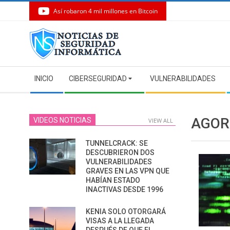
Así robaron 4 mil millones en Bitcoin
Skip
to
content
Secondary
INICIO
CIBERSEGURIDAD
VULNERABILIDADES
Navigation
Menu
AGOR
VIDEOS NOTICIAS
VIEW ALL
TUNNELCRACK: SE
DESCUBRIERON DOS
VULNERABILIDADES
GRAVES EN LAS VPN QUE
HABÍAN ESTADO
INACTIVAS DESDE 1996
KENIA SOLO OTORGARÁ
VISAS A LA LLEGADA