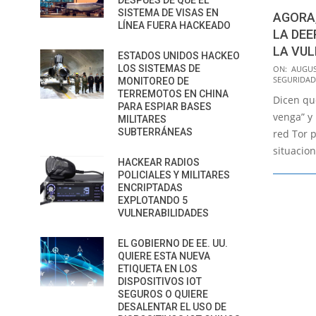
DESPUÉS DE QUE EL
SISTEMA DE VISAS EN
AGORA,
LÍNEA FUERA HACKEADO
LA DEE
LA VUL
ESTADOS UNIDOS HACKEO
2015-
LOS SISTEMAS DE
ON:
AUGUS
SEGURIDAD
MONITOREO DE
08-
TERREMOTOS EN CHINA
Dicen qu
27
PARA ESPIAR BASES
venga” y
MILITARES
SUBTERRÁNEAS
red Tor 
situacion
HACKEAR RADIOS
POLICIALES Y MILITARES
ENCRIPTADAS
EXPLOTANDO 5
VULNERABILIDADES
EL GOBIERNO DE EE. UU.
QUIERE ESTA NUEVA
ETIQUETA EN LOS
DISPOSITIVOS IOT
SEGUROS O QUIERE
DESALENTAR EL USO DE