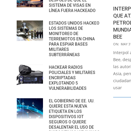
DESPUÉS DE QUE EL
SISTEMA DE VISAS EN
INTER
LÍNEA FUERA HACKEADO
QUE A
PETROL
ESTADOS UNIDOS HACKEO
LOS SISTEMAS DE
MUNDIA
MONITOREO DE
BEE
TERREMOTOS EN CHINA
2022-
PARA ESPIAR BASES
ON:
MAY 31
MILITARES
05-
Interpol 
SUBTERRÁNEAS
31
Bee, des
las autor
HACKEAR RADIOS
POLICIALES Y MILITARES
Asia, per
ENCRIPTADAS
ciudadan
EXPLOTANDO 5
usar
VULNERABILIDADES
EL GOBIERNO DE EE. UU.
QUIERE ESTA NUEVA
ETIQUETA EN LOS
DISPOSITIVOS IOT
SEGUROS O QUIERE
DESALENTAR EL USO DE