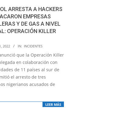
POL ARRESTA A HACKERS
TACARON EMPRESAS
ERAS Y DE GAS A NIVEL
L: OPERACIÓN KILLER
, 2022
IN:
INCIDENTES
anunció que la Operación Killer
plegada en colaboración con
idades de 11 países al sur de
mitió el arresto de tres
os nigerianos acusados de
LEER MÁS