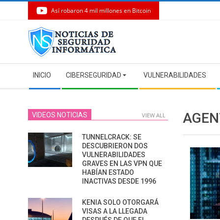
Así robaron 4 mil millones en Bitcoin
Skip
to
content
Secondary
INICIO
CIBERSEGURIDAD
VULNERABILIDADES
Navigation
Menu
AGEN
VIDEOS NOTICIAS
VIEW ALL
TUNNELCRACK: SE
DESCUBRIERON DOS
VULNERABILIDADES
GRAVES EN LAS VPN QUE
HABÍAN ESTADO
INACTIVAS DESDE 1996
KENIA SOLO OTORGARÁ
VISAS A LA LLEGADA