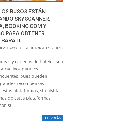
LOS RUSOS ESTÁN
ANDO SKYSCANNER,
A, BOOKING.COM Y
GO PARA OBTENER
R BARATO
ER 8, 2020
IN:
TUTORIALES
,
VIDEOS
líneas y cadenas de hoteles son
 atractivos para los
incuentes, pues pueden
 grandes recompensas
estas plataformas, sin olvidar
nas de estas plataformas
con su
LEER MÁS