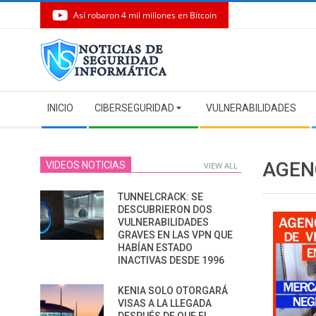
Así robaron 4 mil millones en Bitcoin
Skip
to
content
Secondary
INICIO
CIBERSEGURIDAD
VULNERABILIDADES
Navigation
Menu
AGEN
VIDEOS NOTICIAS
VIEW ALL
TUNNELCRACK: SE
DESCUBRIERON DOS
VULNERABILIDADES
GRAVES EN LAS VPN QUE
HABÍAN ESTADO
INACTIVAS DESDE 1996
KENIA SOLO OTORGARÁ
VISAS A LA LLEGADA