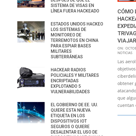
DESPUÉS DE QUE EL
SISTEMA DE VISAS EN
CÓMO 
LÍNEA FUERA HACKEADO
HACKE
ESTADOS UNIDOS HACKEO
EXPEDI
LOS SISTEMAS DE
TRIVA
MONITOREO DE
VIAJA
TERREMOTOS EN CHINA
PARA ESPIAR BASES
2020-
ON:
OCTOB
MILITARES
NOTICIAS
10-
SUBTERRÁNEAS
Las aero
08
objetivos
HACKEAR RADIOS
POLICIALES Y MILITARES
ciberdel
ENCRIPTADAS
obtener
EXPLOTANDO 5
atacando 
VULNERABILIDADES
que algu
EL GOBIERNO DE EE. UU.
cuentan 
QUIERE ESTA NUEVA
ETIQUETA EN LOS
DISPOSITIVOS IOT
SEGUROS O QUIERE
DESALENTAR EL USO DE