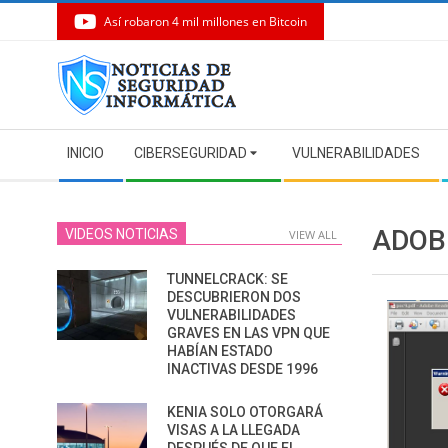
Así robaron 4 mil millones en Bitcoin
Skip
to
content
Secondary
INICIO
CIBERSEGURIDAD
VULNERABILIDADES
Navigation
Menu
ADOB
VIDEOS NOTICIAS
VIEW ALL
TUNNELCRACK: SE
DESCUBRIERON DOS
VULNERABILIDADES
GRAVES EN LAS VPN QUE
HABÍAN ESTADO
INACTIVAS DESDE 1996
KENIA SOLO OTORGARÁ
VISAS A LA LLEGADA