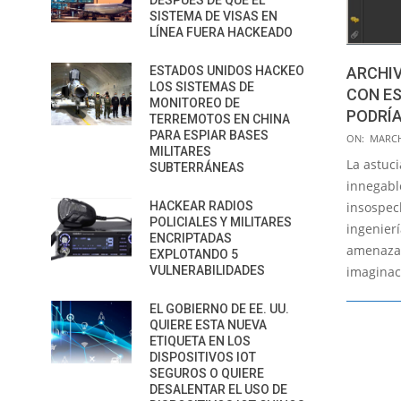
DESPUÉS DE QUE EL
SISTEMA DE VISAS EN
LÍNEA FUERA HACKEADO
ESTADOS UNIDOS HACKEO
ARCHIV
LOS SISTEMAS DE
CON ES
MONITOREO DE
PODRÍ
TERREMOTOS EN CHINA
PARA ESPIAR BASES
2015-
ON:
MARCH
MILITARES
03-
La astuci
SUBTERRÁNEAS
04
innegabl
HACKEAR RADIOS
insospec
POLICIALES Y MILITARES
ingenier
ENCRIPTADAS
amenazas
EXPLOTANDO 5
VULNERABILIDADES
imaginaci
EL GOBIERNO DE EE. UU.
QUIERE ESTA NUEVA
ETIQUETA EN LOS
DISPOSITIVOS IOT
SEGUROS O QUIERE
DESALENTAR EL USO DE