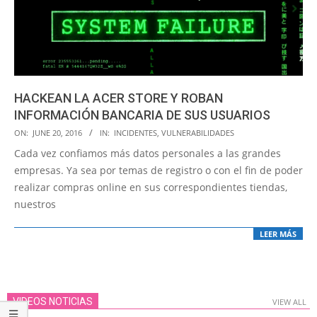
HACKEAN LA ACER STORE Y ROBAN
INFORMACIÓN BANCARIA DE SUS USUARIOS
2016-
ON:
JUNE 20, 2016
IN:
INCIDENTES
,
VULNERABILIDADES
06-
Cada vez confiamos más datos personales a las grandes
20
empresas. Ya sea por temas de registro o con el fin de poder
realizar compras online en sus correspondientes tiendas,
nuestros
LEER MÁS
VIDEOS NOTICIAS
VIEW ALL