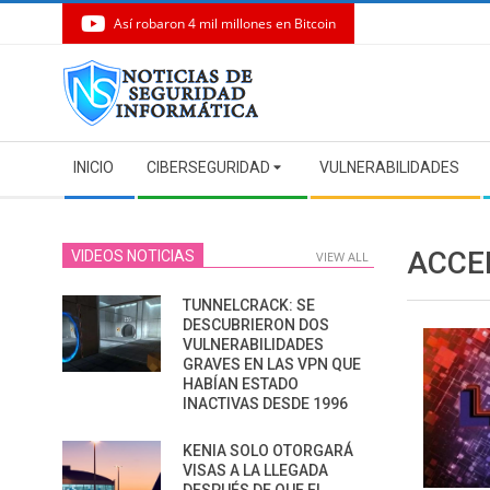
Así robaron 4 mil millones en Bitcoin
Skip
to
content
Secondary
INICIO
CIBERSEGURIDAD
VULNERABILIDADES
Navigation
Menu
ACCE
VIDEOS NOTICIAS
VIEW ALL
TUNNELCRACK: SE
DESCUBRIERON DOS
VULNERABILIDADES
GRAVES EN LAS VPN QUE
HABÍAN ESTADO
INACTIVAS DESDE 1996
KENIA SOLO OTORGARÁ
VISAS A LA LLEGADA