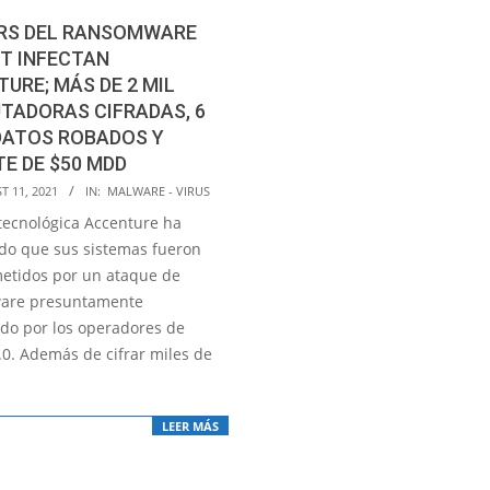
RS DEL RANSOMWARE
T INFECTAN
URE; MÁS DE 2 MIL
TADORAS CIFRADAS, 6
DATOS ROBADOS Y
E DE $50 MDD
T 11, 2021
IN:
MALWARE - VIRUS
 tecnológica Accenture ha
do que sus sistemas fueron
tidos por un ataque de
are presuntamente
do por los operadores de
.0. Además de cifrar miles de
LEER MÁS