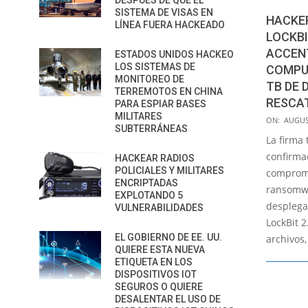
DESPUÉS DE QUE EL
SISTEMA DE VISAS EN
HACKE
LÍNEA FUERA HACKEADO
LOCKBI
ACCENT
ESTADOS UNIDOS HACKEO
LOS SISTEMAS DE
COMPU
MONITOREO DE
TB DE 
TERREMOTOS EN CHINA
RESCAT
PARA ESPIAR BASES
MILITARES
2021-
ON:
AUGUS
SUBTERRÁNEAS
08-
La firma
11
confirma
HACKEAR RADIOS
POLICIALES Y MILITARES
comprome
ENCRIPTADAS
ransomw
EXPLOTANDO 5
desplega
VULNERABILIDADES
LockBit 2
EL GOBIERNO DE EE. UU.
archivos,
QUIERE ESTA NUEVA
ETIQUETA EN LOS
DISPOSITIVOS IOT
SEGUROS O QUIERE
DESALENTAR EL USO DE