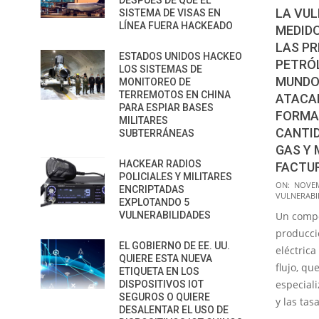
DESPUÉS DE QUE EL
LA VUL
SISTEMA DE VISAS EN
LÍNEA FUERA HACKEADO
MEDIDO
LAS PR
ESTADOS UNIDOS HACKEO
PETRÓL
LOS SISTEMAS DE
MUNDO 
MONITOREO DE
TERREMOTOS EN CHINA
ATACA
PARA ESPIAR BASES
FORMA
MILITARES
CANTID
SUBTERRÁNEAS
GAS Y 
HACKEAR RADIOS
FACTU
POLICIALES Y MILITARES
2022-
ON:
NOVEM
ENCRIPTADAS
VULNERABI
11-
EXPLOTANDO 5
VULNERABILIDADES
Un compo
09
producci
EL GOBIERNO DE EE. UU.
eléctric
QUIERE ESTA NUEVA
flujo, q
ETIQUETA EN LOS
especial
DISPOSITIVOS IOT
SEGUROS O QUIERE
y las tas
DESALENTAR EL USO DE