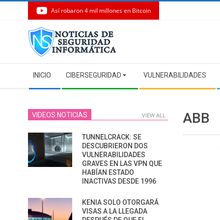
Así robaron 4 mil millones en Bitcoin
Skip
to
content
Secondary
INICIO
CIBERSEGURIDAD
VULNERABILIDADES
Navigation
Menu
ABB
VIDEOS NOTICIAS
VIEW ALL
TUNNELCRACK: SE
DESCUBRIERON DOS
VULNERABILIDADES
GRAVES EN LAS VPN QUE
HABÍAN ESTADO
INACTIVAS DESDE 1996
KENIA SOLO OTORGARÁ
VISAS A LA LLEGADA