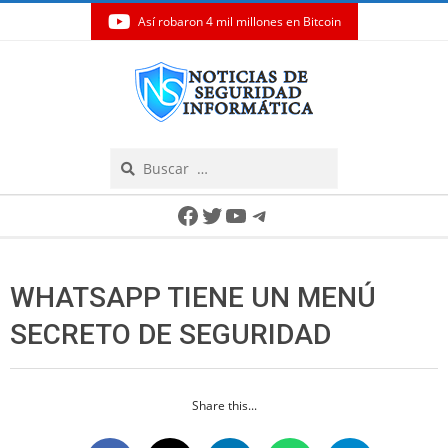
Así robaron 4 mil millones en Bitcoin
Skip
to
content
Search
Secondary
Facebook
Twitter
YouTube
Telegram
Navigation
Menu
WHATSAPP TIENE UN MENÚ
SECRETO DE SEGURIDAD
Share this...