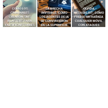
LA BRECHA
OLVIDA
CÓMO LOS HACKERS
INVISIBLE: CÓMO
METASPLOIT: CÓMO
INTERCEPTAN OTPS
LOS AGENTES DE IA
PREDATOR HACKEA
Y LLAMADAS
SE CONVIRTIERON
CUALQUIER MÓVIL
MÓVILES SIN
EN LA SUPERFICIE
CON ATAQUES
‘HACKEAR’ — EL
DE ATAQUE MÁS
PUBLICITARIOS
INCREÍBLE PODER DE
PELIGROSA DE
CERO-CLIC
LOS SIM BOXES”
2025–2026