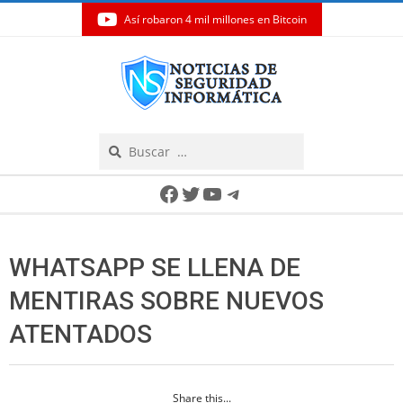
Así robaron 4 mil millones en Bitcoin
Skip
to
content
Search
Secondary
Facebook
Twitter
YouTube
Telegram
Navigation
Menu
WHATSAPP SE LLENA DE
MENTIRAS SOBRE NUEVOS
ATENTADOS
Share this...