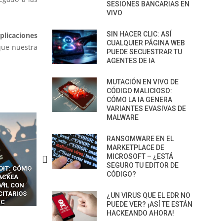
SESIONES BANCARIAS EN
VIVO
SIN HACER CLIC: ASÍ
aplicaciones
CUALQUIER PÁGINA WEB
 que nuestra
PUEDE SECUESTRAR TU
AGENTES DE IA
MUTACIÓN EN VIVO DE
CÓDIGO MALICIOSO:
CÓMO LA IA GENERA
VARIANTES EVASIVAS DE
MALWARE
RANSOMWARE EN EL
MARKETPLACE DE
MICROSOFT – ¿ESTÁ
SEGURO TU EDITOR DE
CKERS
13 TÉCNICAS
CÓMO LOS HACKERS
CÓDIGO?
OTPS Y
RIDÍCULAMENTE FÁCILES
MANIPULAN GITHUB
LES SIN
PARA HACKEAR Y EXPLOTAR
COPILOT DENTRO DE VS C
INCREÍBLE
NAVEGADORES DE IA
¿UN VIRUS QUE EL EDR NO
IM BOXES”
AGÉNTICA
PUEDE VER? ¡ASÍ TE ESTÁN
HACKEANDO AHORA!