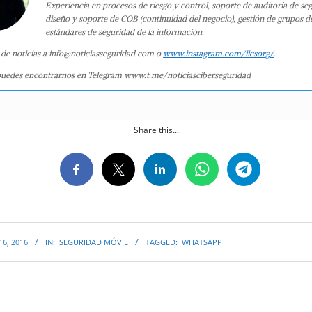
Experiencia en procesos de riesgo y control, soporte de auditoría de se
diseño y soporte de COB (continuidad del negocio), gestión de grupos d
estándares de seguridad de la información.
 de noticias a info@noticiasseguridad.com o
www.instagram.com/iicsorg/
.
uedes encontrarnos en Telegram www.t.me/noticiasciberseguridad
Share this...
 6, 2016
IN:
SEGURIDAD MÓVIL
TAGGED:
WHATSAPP