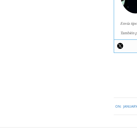
Envía tips
También p
2016-
ON:
JANUARY
01-
06