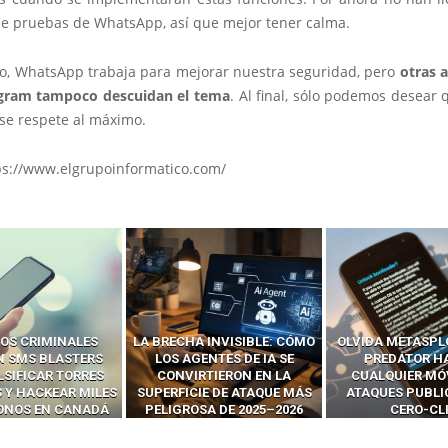
de pruebas de WhatsApp, así que mejor tener calma.
o, WhatsApp trabaja para mejorar nuestra seguridad, pero
otras 
gram tampoco descuidan el tema
. Al final, sólo podemos desear
 se respete al máximo.
ps://www.elgrupoinformatico.com/
 INVISIBLE: CÓMO
OLVIDA METASPLOIT: CÓMO
CÓMO LOS HA
ENTES DE IA SE
PREDATOR HACKEA
INTERCEPTAN 
RTIERON EN LA
CUALQUIER MÓVIL CON
LLAMADAS MÓVI
IE DE ATAQUE MÁS
ATAQUES PUBLICITARIOS
‘HACKEAR’ — EL 
SA DE 2025–2026
CERO-CLIC
PODER DE LOS S