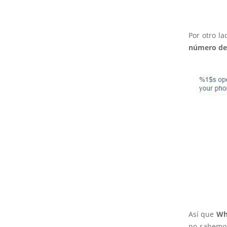
Por otro l
número de
Así que
Wha
no sabemos