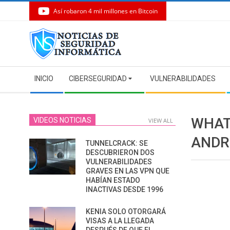
Así robaron 4 mil millones en Bitcoin
Skip
to
content
Secondary
INICIO
CIBERSEGURIDAD
VULNERABILIDADES
Navigation
Menu
WHAT
VIDEOS NOTICIAS
VIEW ALL
ANDR
TUNNELCRACK: SE
DESCUBRIERON DOS
VULNERABILIDADES
GRAVES EN LAS VPN QUE
HABÍAN ESTADO
INACTIVAS DESDE 1996
KENIA SOLO OTORGARÁ
VISAS A LA LLEGADA