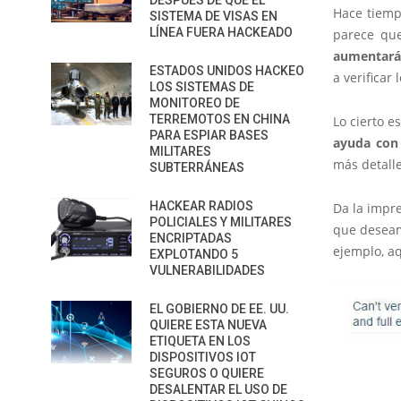
DESPUÉS DE QUE EL
Hace tiemp
SISTEMA DE VISAS EN
LÍNEA FUERA HACKEADO
parece qu
aumentará 
ESTADOS UNIDOS HACKEO
a verificar
LOS SISTEMAS DE
MONITOREO DE
TERREMOTOS EN CHINA
Lo cierto e
PARA ESPIAR BASES
ayuda con 
MILITARES
más detall
SUBTERRÁNEAS
HACKEAR RADIOS
Da la impr
POLICIALES Y MILITARES
que deseam
ENCRIPTADAS
ejemplo, a
EXPLOTANDO 5
VULNERABILIDADES
EL GOBIERNO DE EE. UU.
QUIERE ESTA NUEVA
ETIQUETA EN LOS
DISPOSITIVOS IOT
SEGUROS O QUIERE
DESALENTAR EL USO DE