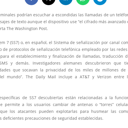
iminales podrían escuchar a escondidas las llamadas de un teléfo
ajes de texto aunque el dispositivo use “el cifrado más avanzado 
rta The Washington Post.
em 7 (SS7) o, en español, el Sistema de señalización por canal co
 de protocolos de señalización telefónica empleado por las redes
para el establecimiento y finalización de llamadas, traducción 
SMS y demás. Investigadores alemanes descubrieron que tie
idades que socavan la privacidad de los miles de millones de 
del mundo”. The Daily Mail incluye a AT&T y Verizon entre l
 específicas de SS7 descubiertas están relacionadas a la funcio
e permite a los usuarios cambiar de antenas o “torres” celul
 que los atacantes pueden explotarlas para husmear las com
s deficientes precauciones de seguridad establecidas.