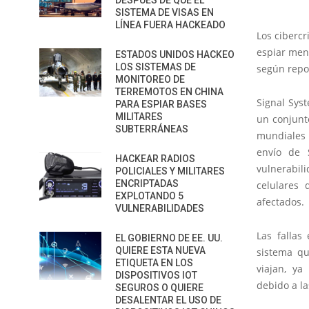
DESPUÉS DE QUE EL
SISTEMA DE VISAS EN
LÍNEA FUERA HACKEADO
Los cibercr
espiar mens
ESTADOS UNIDOS HACKEO
LOS SISTEMAS DE
según repo
MONITOREO DE
TERREMOTOS EN CHINA
Signal Syst
PARA ESPIAR BASES
MILITARES
un conjunto
SUBTERRÁNEAS
mundiales 
envío de 
HACKEAR RADIOS
vulnerabil
POLICIALES Y MILITARES
ENCRIPTADAS
celulares 
EXPLOTANDO 5
afectados.
VULNERABILIDADES
Las fallas
EL GOBIERNO DE EE. UU.
QUIERE ESTA NUEVA
sistema qu
ETIQUETA EN LOS
viajan, ya
DISPOSITIVOS IOT
debido a la
SEGUROS O QUIERE
DESALENTAR EL USO DE