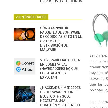
DISPOSITIVOS IOT CHINOS
VULNERABILIDADES
CÓMO CONVIRTIR
PAQUETES DE SOFTWARE
DE CÓDIGO ABIERTO EN UN
SISTEMA DE
DISTRIBUCIÓN DE
MALWARE
Según expl
VULNERABILIDAD OCULTA
llaman en 
EN COMET/ATLAS
grabar cien
(NAVEGADORES IA) QUE
Hay dos té
LOS ATACANTES
EXPLOTAN
través de 
que las co
¿HACKEAR UN MERCEDES
receptor le
O VOLKSWAGEN CON
BLUETOOTH? SOLO
NECESITAS UNA
Esto podrí
CONEXIÓN Y ESTE TRUCO
exploit re