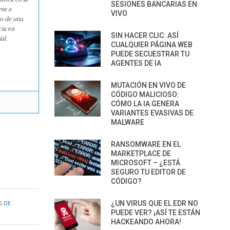
SESIONES BANCARIAS EN
rse a
VIVO
ro de una
cia en
SIN HACER CLIC: ASÍ
al.
CUALQUIER PÁGINA WEB
PUEDE SECUESTRAR TU
AGENTES DE IA
MUTACIÓN EN VIVO DE
CÓDIGO MALICIOSO:
CÓMO LA IA GENERA
VARIANTES EVASIVAS DE
MALWARE
RANSOMWARE EN EL
MARKETPLACE DE
MICROSOFT – ¿ESTÁ
SEGURO TU EDITOR DE
CÓDIGO?
S DE
¿UN VIRUS QUE EL EDR NO
PUEDE VER? ¡ASÍ TE ESTÁN
HACKEANDO AHORA!