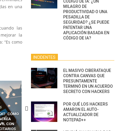
CÓDIGO DE IA: ¿UN
ndas en una
MILAGRO DE
PRODUCTIVIDAD O UNA
PESADILLA DE
SEGURIDAD? ¿SE PUEDE
cuando las
PATENTAR UNA
APLICACIÓN BASADA EN
 mejorar la
CÓDIGO DE IA?
za: “Es como
INCIDENTES
EL MASIVO CIBERATAQUE
CONTRA CANVAS QUE
PRESUNTAMENTE
TERMINÓ EN UN ACUERDO
SECRETO CON HACKERS
POR QUÉ LOS HACKERS
AMARON EL AUTO-
CKERS
13 TÉCNICAS
CÓMO LOS HACKERS
ACTUALIZADOR DE
OTPS Y
RIDÍCULAMENTE FÁCILES
MANIPULAN GITHUB
NOTEPAD++
LES SIN
PARA HACKEAR Y EXPLOTAR
COPILOT DENTRO DE VS C
INCREÍBLE
NAVEGADORES DE IA