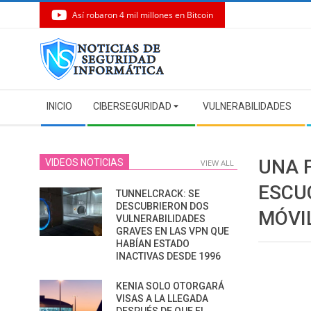
Así robaron 4 mil millones en Bitcoin
Skip
to
content
Secondary
INICIO
CIBERSEGURIDAD
VULNERABILIDADES
Navigation
Menu
UNA 
VIDEOS NOTICIAS
VIEW ALL
ESCU
TUNNELCRACK: SE
DESCUBRIERON DOS
MÓVI
VULNERABILIDADES
GRAVES EN LAS VPN QUE
HABÍAN ESTADO
INACTIVAS DESDE 1996
KENIA SOLO OTORGARÁ
VISAS A LA LLEGADA