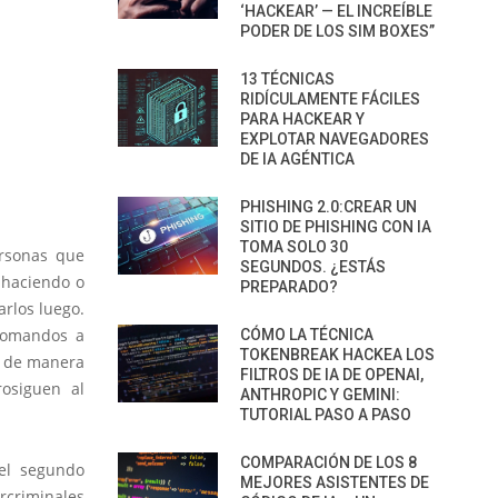
‘HACKEAR’ — EL INCREÍBLE
PODER DE LOS SIM BOXES”
13 TÉCNICAS
RIDÍCULAMENTE FÁCILES
PARA HACKEAR Y
EXPLOTAR NAVEGADORES
DE IA AGÉNTICA
PHISHING 2.0:CREAR UN
SITIO DE PHISHING CON IA
TOMA SOLO 30
ersonas que
SEGUNDOS. ¿ESTÁS
 haciendo o
PREPARADO?
arlos luego.
 comandos a
CÓMO LA TÉCNICA
TOKENBREAK HACKEA LOS
, de manera
FILTROS DE IA DE OPENAI,
rosiguen al
ANTHROPIC Y GEMINI:
TUTORIAL PASO A PASO
COMPARACIÓN DE LOS 8
 el segundo
MEJORES ASISTENTES DE
rcriminales