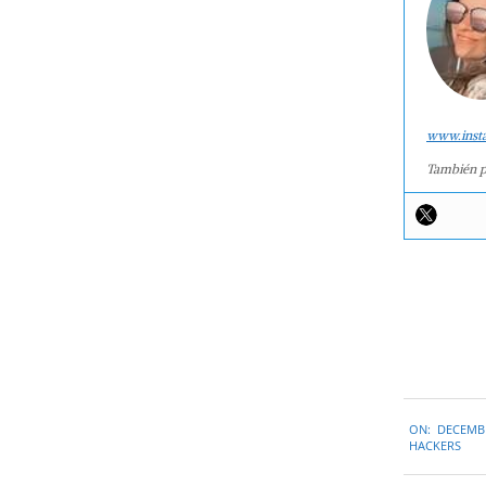
www.inst
También p
2014-
ON:
DECEMBE
12-
HACKERS
20