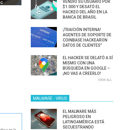
VENDIÓ SU USUARIO POR
IM BOXES”
AGÉNTICA
$1.000 Y DESATÓ EL
HACKEO DEL AÑO EN LA
BANCA DE BRASIL
¡TRAICIÓN INTERNA!
AGENTES DE SOPORTE DE
COINBASE HACKEARON
DATOS DE CLIENTES”
EL HACKER SE DELATÓ A SÍ
MISMO CON UNA
BÚSQUEDA EN GOOGLE –
¡NO VAS A CREERLO!
VIEW ALL
MALWARE - VIRUS
EL MALWARE MÁS
PELIGROSO EN
LATINOAMÉRICA ESTÁ
SECUESTRANDO
nfoca en la