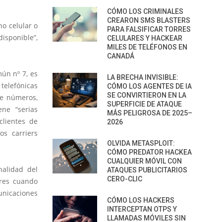
CÓMO LOS CRIMINALES
CREARON SMS BLASTERS
no celular o
PARA FALSIFICAR TORRES
disponible”,
CELULARES Y HACKEAR
MILES DE TELÉFONOS EN
CANADÁ
mún nº 7, es
LA BRECHA INVISIBLE:
 telefónicas
CÓMO LOS AGENTES DE IA
SE CONVIRTIERON EN LA
de números,
SUPERFICIE DE ATAQUE
ne “serias
MÁS PELIGROSA DE 2025–
clientes de
2026
os carriers
OLVIDA METASPLOIT:
CÓMO PREDATOR HACKEA
CUALQUIER MÓVIL CON
nalidad del
ATAQUES PUBLICITARIOS
CERO-CLIC
ares cuando
unicaciones
CÓMO LOS HACKERS
INTERCEPTAN OTPS Y
LLAMADAS MÓVILES SIN