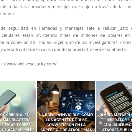
nir todas las llamadas y mensajes que viajen a través de las o
minada.
a de seguridad en llamadas y mensajes sale a relucir justo 
celulares están invirtiendo miles de millones de dólares en
e la conexión 3G. Tobias Engel, uno de los investigadores, ironi
 puerta frontal de la casa, cuando la puerta trasera está abierta”.
ps://www.welivesecurity.com/
 INVISIBLE: CÓMO
OLVIDA METASPLOIT: CÓMO
CÓMO LOS HA
ENTES DE IA SE
PREDATOR HACKEA
INTERCEPTAN 
RTIERON EN LA
CUALQUIER MÓVIL CON
LLAMADAS MÓVI
IE DE ATAQUE MÁS
ATAQUES PUBLICITARIOS
‘HACKEAR’ — EL 