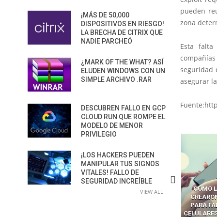
pueden reu
¡MÁS DE 50,000
zona deter
DISPOSITIVOS EN RIESGO!
LA BRECHA DE CITRIX QUE
NADIE PARCHEÓ
Esta falt
compañías 
¿MARK OF THE WHAT? ASÍ
seguridad d
ELUDEN WINDOWS CON UN
SIMPLE ARCHIVO .RAR
asegurar la
Fuente:htt
DESCUBREN FALLO EN GCP
CLOUD RUN QUE ROMPE EL
MODELO DE MENOR
PRIVILEGIO
¡LOS HACKERS PUEDEN
MANIPULAR TUS SIGNOS
VITALES! FALLO DE
SEGURIDAD INCREÍBLE
ÓMO LAVAR EL CEREBRO A
CÓMO LOS CRIMINALES
LA BRECHA
VIEW ALL
OS NAVEGADORES CON IA
CREARON SMS BLASTERS
LOS AG
PARA ROBAR SECRETOS
PARA FALSIFICAR TORRES
CONVI
CELULARES Y HACKEAR MILES
SUPERFIC