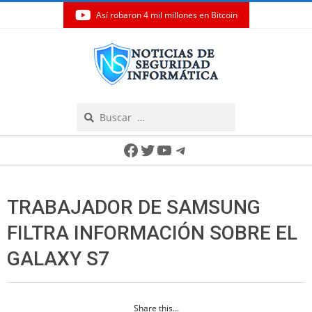
Así robaron 4 mil millones en Bitcoin
Skip
to
content
Search
Secondary
Facebook
Twitter
YouTube
Telegram
Navigation
Menu
TRABAJADOR DE SAMSUNG
FILTRA INFORMACIÓN SOBRE EL
GALAXY S7
Share this...