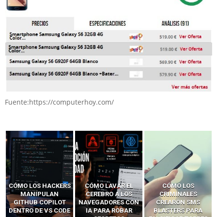
Fuente:https://computerhoy.com/
CÓMO LOS HACKERS
CÓMO LAVAR EL
CÓMO LOS
MANIPULAN
CEREBRO A LOS
CRIMINALES
GITHUB COPILOT
NAVEGADORES CON
CREARON SMS
DENTRO DE VS CODE
IA PARA ROBAR
BLASTERS PARA