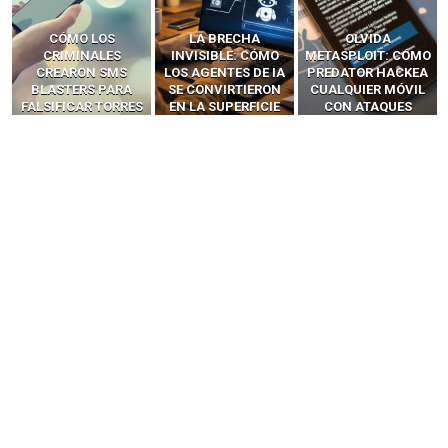
LA BRECHA
OLVIDA
CÓMO LOS HACKERS
INVISIBLE: CÓMO
METASPLOIT: CÓMO
INTERCEPTAN OTPS
LOS AGENTES DE IA
PREDATOR HACKEA
Y LLAMADAS
SE CONVIRTIERON
CUALQUIER MÓVIL
MÓVILES SIN
EN LA SUPERFICIE
CON ATAQUES
‘HACKEAR’ — EL
DE ATAQUE MÁS
PUBLICITARIOS
INCREÍBLE PODER DE
PELIGROSA DE
CERO-CLIC
LOS SIM BOXES”
2025–2026