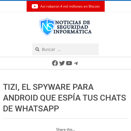
Así robaron 4 mil millones en Bitcoin
Skip
to
content
Search
Secondary
Facebook
Twitter
YouTube
Telegram
Navigation
Menu
TIZI, EL SPYWARE PARA
ANDROID QUE ESPÍA TUS CHATS
DE WHATSAPP
Share this...