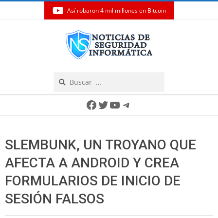
Así robaron 4 mil millones en Bitcoin
Skip
to
content
Search
Secondary
Facebook
Twitter
YouTube
Telegram
Navigation
Menu
SLEMBUNK, UN TROYANO QUE
AFECTA A ANDROID Y CREA
FORMULARIOS DE INICIO DE
SESIÓN FALSOS