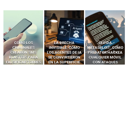
LA BRECHA
OLVIDA
CÓMO LOS HACKERS
INVISIBLE: CÓMO
METASPLOIT: CÓMO
INTERCEPTAN OTPS
LOS AGENTES DE IA
PREDATOR HACKEA
Y LLAMADAS
SE CONVIRTIERON
CUALQUIER MÓVIL
MÓVILES SIN
EN LA SUPERFICIE
CON ATAQUES
‘HACKEAR’ — EL
DE ATAQUE MÁS
PUBLICITARIOS
INCREÍBLE PODER DE
PELIGROSA DE
CERO-CLIC
LOS SIM BOXES”
2025–2026