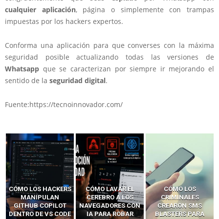
cualquier aplicación
, página o simplemente con trampas
impuestas por los hackers expertos.
Conforma una aplicación para que converses con la máxima
seguridad posible actualizando todas las versiones de
Whatsapp
que se caracterizan por siempre ir mejorando el
sentido de la
seguridad digital
.
Fuente:https://tecnoinnovador.com/
CÓMO LOS HACKERS
CÓMO LAVAR EL
CÓMO LOS
MANIPULAN
CEREBRO A LOS
CRIMINALES
GITHUB COPILOT
NAVEGADORES CON
CREARON SMS
DENTRO DE VS CODE
IA PARA ROBAR
BLASTERS PARA