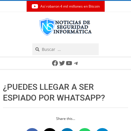
Así robaron 4 mil millones en Bitcoin
Skip
to
content
Search
Secondary
Facebook
Twitter
YouTube
Telegram
Navigation
Menu
¿PUEDES LLEGAR A SER
ESPIADO POR WHATSAPP?
Share this...