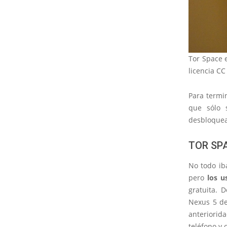
Tor Space e
licencia CC
Para termin
que sólo 
desbloquea
TOR SP
No todo iba
pero
los u
gratuita. 
Nexus 5 de
anteriorid
teléfono y