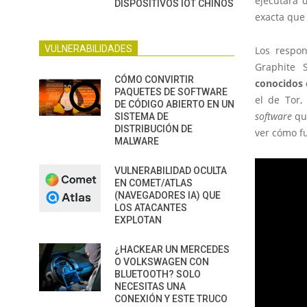
ejecutará 
DISPOSITIVOS IOT CHINOS
exacta que
VULNERABILIDADES
Los respon
Graphite 
CÓMO CONVIRTIR
conocidos
PAQUETES DE SOFTWARE
el de Tor,
DE CÓDIGO ABIERTO EN UN
software
que
SISTEMA DE
DISTRIBUCIÓN DE
ver cómo f
MALWARE
VULNERABILIDAD OCULTA
EN COMET/ATLAS
(NAVEGADORES IA) QUE
LOS ATACANTES
EXPLOTAN
¿HACKEAR UN MERCEDES
O VOLKSWAGEN CON
BLUETOOTH? SOLO
NECESITAS UNA
CONEXIÓN Y ESTE TRUCO