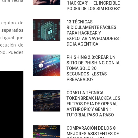
s una fecha
‘HACKEAR’ — EL INCREÍBLE
PODER DE LOS SIM BOXES”
13 TÉCNICAS
l equipo de
RIDÍCULAMENTE FÁCILES
 separados
PARA HACKEAR Y
al igual que
EXPLOTAR NAVEGADORES
DE IA AGÉNTICA
jecución de
oid. Puedes
PHISHING 2.0:CREAR UN
SITIO DE PHISHING CON IA
TOMA SOLO 30
SEGUNDOS. ¿ESTÁS
PREPARADO?
CÓMO LA TÉCNICA
TOKENBREAK HACKEA LOS
FILTROS DE IA DE OPENAI,
ANTHROPIC Y GEMINI:
TUTORIAL PASO A PASO
COMPARACIÓN DE LOS 8
MEJORES ASISTENTES DE