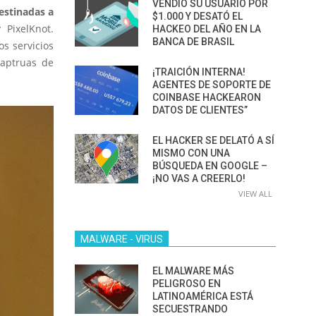
VENDIÓ SU USUARIO POR
estinadas a
$1.000 Y DESATÓ EL
PixelKnot.
HACKEO DEL AÑO EN LA
BANCA DE BRASIL
s servicios
captruas de
¡TRAICIÓN INTERNA!
AGENTES DE SOPORTE DE
COINBASE HACKEARON
DATOS DE CLIENTES”
EL HACKER SE DELATÓ A SÍ
MISMO CON UNA
BÚSQUEDA EN GOOGLE –
¡NO VAS A CREERLO!
VIEW ALL
MALWARE - VIRUS
EL MALWARE MÁS
PELIGROSO EN
LATINOAMÉRICA ESTÁ
SECUESTRANDO