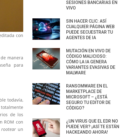
SESIONES BANCARIAS EN
VIVO
SIN HACER CLIC: ASÍ
CUALQUIER PÁGINA WEB
PUEDE SECUESTRAR TU
 editada con
AGENTES DE IA
MUTACIÓN EN VIVO DE
CÓDIGO MALICIOSO:
de manera
CÓMO LA IA GENERA
aseña para
VARIANTES EVASIVAS DE
MALWARE
RANSOMWARE EN EL
MARKETPLACE DE
MICROSOFT – ¿ESTÁ
ble todavía,
SEGURO TU EDITOR DE
totalmente
CÓDIGO?
rios de los
¿UN VIRUS QUE EL EDR NO
tem ROM con
PUEDE VER? ¡ASÍ TE ESTÁN
e
rootear
un
HACKEANDO AHORA!