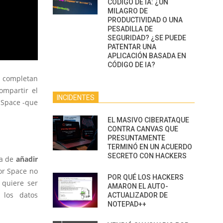
CÓDIGO DE IA: ¿UN
MILAGRO DE
PRODUCTIVIDAD O UNA
PESADILLA DE
SEGURIDAD? ¿SE PUEDE
PATENTAR UNA
APLICACIÓN BASADA EN
CÓDIGO DE IA?
e completan
ompartir el
INCIDENTES
 Space -que
EL MASIVO CIBERATAQUE
CONTRA CANVAS QUE
PRESUNTAMENTE
TERMINÓ EN UN ACUERDO
SECRETO CON HACKERS
la de
añadir
r Space no
POR QUÉ LOS HACKERS
 quiere ser
AMARON EL AUTO-
 los datos
ACTUALIZADOR DE
NOTEPAD++