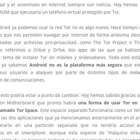
dad y el anonimato en Internet siempre son noticia. Hoy hemos
ROM que ejecutaría un teléfono virtual protegido por Tor.
roid ya podemos usar la red Tor no es algo nuevo. Hace tiempo 
es que nos permiten navegar por Internet de forma anónima des
eadas por activistas pro-privacidad, como The Tor Project o T
os referimos a Orbot y Orfox, dos
apps
de las que ya habla
l tema de instalar Tor en móviles y ordenadores. Todo esto est
o ya sabemos
Android no es la plataforma más segura
que exi
sus usuarios a ataques por parte de distintos tipos de
malw
ón de comunicaciones.
esto podría estar a punto de cambiar. Hoy hemos sabido gracias a
 en Motherboard que pronto habrá
una forma de usar Tor en 
lamado Tor Space
. Este espacio separado funcionaría como un tel
n las dos aplicaciones que ya mencionamos anteriormente en el ar
onaría en una partición separada que no tendría acceso a
dos en el
smartphone
. Aunque esta especie de “máquina virtu