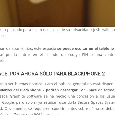
stá pensado para los más celosos de su privacidad / Josh Hallett
 2.0
ar de rizar el rizo, este espacio
se puede ocultar en el teléfono
se pueda entrar en él usando un código PIN o una contr
rlo.
ACE, POR AHORA SÓLO PARA BLACKPHONE 2
n a ser buenas noticias. Para el público general no está disponi
suarios del Blackphone 2 podrán descargar Tor Space
de forma 
Desde Graphite Software se ha hecho una concesión a los usua
 Google, pero sólo si ya estaban usando la Secure Spaces Sys
ad. Obviamente, se requieren conocimientos sobre cómo se deb
 cómo se
flashea
una ROM para ello.