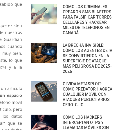
 sabido que
CÓMO LOS CRIMINALES
CREARON SMS BLASTERS
PARA FALSIFICAR TORRES
CELULARES Y HACKEAR
que existen
MILES DE TELÉFONOS EN
de nuestros
CANADÁ
he Guardian
LA BRECHA INVISIBLE:
mos cuando
CÓMO LOS AGENTES DE IA
á muy bien,
SE CONVIRTIERON EN LA
ste, lo que
SUPERFICIE DE ATAQUE
MÁS PELIGROSA DE 2025–
are
y a la
2026
OLVIDA METASPLOIT:
 un artículo
CÓMO PREDATOR HACKEA
CUALQUIER MÓVIL CON
un espacio
ATAQUES PUBLICITARIOS
éfono móvil
CERO-CLIC
tículo, pero
 los datos
CÓMO LOS HACKERS
INTERCEPTAN OTPS Y
al” que se
LLAMADAS MÓVILES SIN