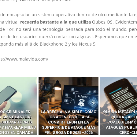
 de encapsular un sistema operativo dentro de otro mediante la e
a virtual
recuerda bastante a la que utiliza
Qubes OS. Evidentem
e de Tor, no será una tecnología pensada para todo el mundo, pero
or de los usuarios querrá contar con algo así. Esperamos que en e
xpanda más allá de Blackphone 2 y los Nexus 5.
ps://www.malavida.com/
 INVISIBLE: CÓMO
OLVIDA METASPLOIT: CÓMO
CÓMO LOS HA
ENTES DE IA SE
PREDATOR HACKEA
INTERCEPTAN 
RTIERON EN LA
CUALQUIER MÓVIL CON
LLAMADAS MÓVI
IE DE ATAQUE MÁS
ATAQUES PUBLICITARIOS
‘HACKEAR’ — EL 
SA DE 2025–2026
CERO-CLIC
PODER DE LOS S