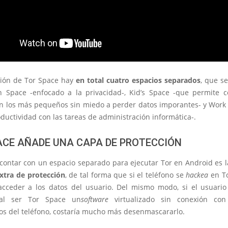
ción de Tor Space hay
en total cuatro espacios separados
, que s
 Space -enfocado a la privacidad-, Kid’s Space -que permite c
on los más pequeños sin miedo a perder datos imporantes- y Work
ductividad con las tareas de administración informática-.
ACE AÑADE UNA CAPA DE PROTECCIÓN
 contar con un espacio separado para ejecutar Tor en Android es 
xtra de protección
, de tal forma que si el teléfono se
hackea
en To
cceder a los datos del usuario. Del mismo modo, si el usuario
al ser Tor Space un
software
virtualizado sin conexión con
s del teléfono, costaría mucho más desenmascararlo.