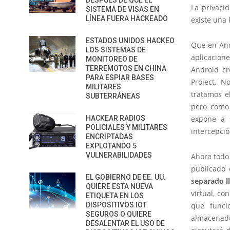
DESPUÉS DE QUE EL
La privaci
SISTEMA DE VISAS EN
LÍNEA FUERA HACKEADO
existe una 
ESTADOS UNIDOS HACKEO
Que en And
LOS SISTEMAS DE
aplicacion
MONITOREO DE
TERREMOTOS EN CHINA
Android cr
PARA ESPIAR BASES
Project. N
MILITARES
tratamos e
SUBTERRÁNEAS
pero com
HACKEAR RADIOS
expone a 
POLICIALES Y MILITARES
intercepci
ENCRIPTADAS
EXPLOTANDO 5
VULNERABILIDADES
Ahora todo 
publicado
EL GOBIERNO DE EE. UU.
separado l
QUIERE ESTA NUEVA
virtual, co
ETIQUETA EN LOS
DISPOSITIVOS IOT
que funci
SEGUROS O QUIERE
almacena
DESALENTAR EL USO DE