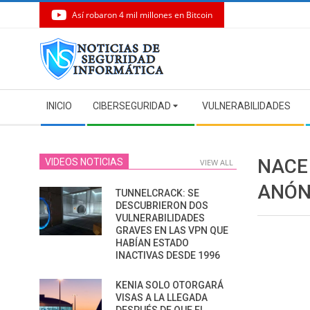
Así robaron 4 mil millones en Bitcoin
Skip
to
content
Secondary
INICIO
CIBERSEGURIDAD
VULNERABILIDADES
Navigation
Menu
NACE 
VIDEOS NOTICIAS
VIEW ALL
ANÓN
TUNNELCRACK: SE
DESCUBRIERON DOS
VULNERABILIDADES
GRAVES EN LAS VPN QUE
HABÍAN ESTADO
INACTIVAS DESDE 1996
KENIA SOLO OTORGARÁ
VISAS A LA LLEGADA