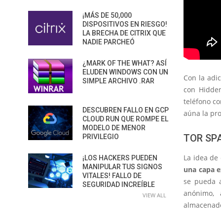
¡MÁS DE 50,000
DISPOSITIVOS EN RIESGO!
LA BRECHA DE CITRIX QUE
NADIE PARCHEÓ
¿MARK OF THE WHAT? ASÍ
ELUDEN WINDOWS CON UN
Con la adi
SIMPLE ARCHIVO .RAR
con Hidden
teléfono c
DESCUBREN FALLO EN GCP
aúna la pro
CLOUD RUN QUE ROMPE EL
MODELO DE MENOR
TOR SP
PRIVILEGIO
La idea de
¡LOS HACKERS PUEDEN
MANIPULAR TUS SIGNOS
una capa e
VITALES! FALLO DE
se pueda a
SEGURIDAD INCREÍBLE
anónimo, 
VIEW ALL
almacenado