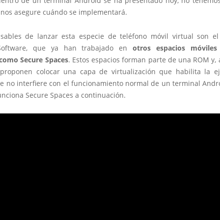
dentro de un terminal Android se ha presentado hoy, no tenemo
 nos asegure cuándo se implementará.
sables de lanzar esta especie de teléfono móvil virtual son e
Software, que ya han trabajado en
otros espacios móviles
 como Secure
Spaces
. Estos espacios forman parte de una ROM y, 
 proponen colocar una capa de virtualización que habilita la e
 no interfiere con el funcionamiento normal de un terminal Andr
unciona Secure Spaces a continuación.