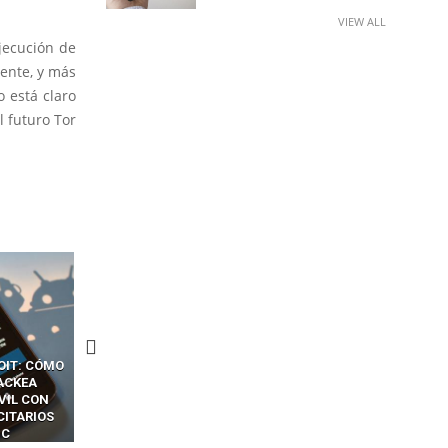
VIEW ALL
jecución de
ente, y más
 está claro
l futuro Tor
CKERS
13 TÉCNICAS
CÓMO LOS HACKERS
OTPS Y
RIDÍCULAMENTE FÁCILES
MANIPULAN GITHUB
LES SIN
PARA HACKEAR Y EXPLOTAR
COPILOT DENTRO DE VS C
INCREÍBLE
NAVEGADORES DE IA
IM BOXES”
AGÉNTICA