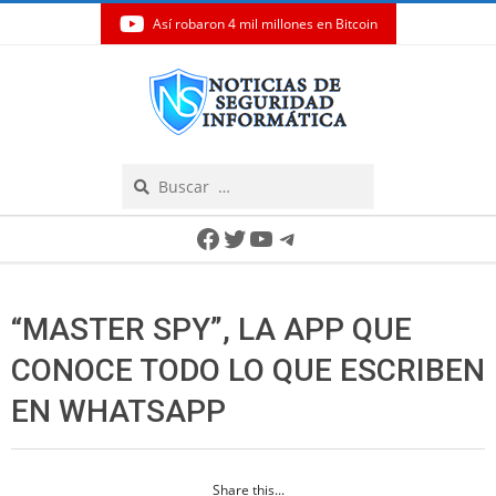
Así robaron 4 mil millones en Bitcoin
Skip
to
content
Search
Secondary
Facebook
Twitter
YouTube
Telegram
Navigation
Menu
“MASTER SPY”, LA APP QUE
CONOCE TODO LO QUE ESCRIBEN
EN WHATSAPP
Share this...