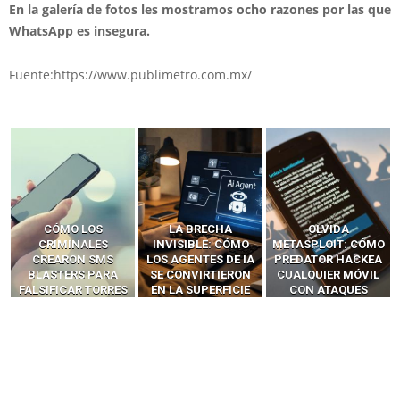
En la galería de fotos les mostramos ocho razones por las que
WhatsApp es insegura.
Fuente:https://www.publimetro.com.mx/
LA BRECHA
OLVIDA
CÓMO LOS HACKERS
INVISIBLE: CÓMO
METASPLOIT: CÓMO
INTERCEPTAN OTPS
LOS AGENTES DE IA
PREDATOR HACKEA
Y LLAMADAS
SE CONVIRTIERON
CUALQUIER MÓVIL
MÓVILES SIN
EN LA SUPERFICIE
CON ATAQUES
‘HACKEAR’ — EL
DE ATAQUE MÁS
PUBLICITARIOS
INCREÍBLE PODER DE
PELIGROSA DE
CERO-CLIC
LOS SIM BOXES”
2025–2026