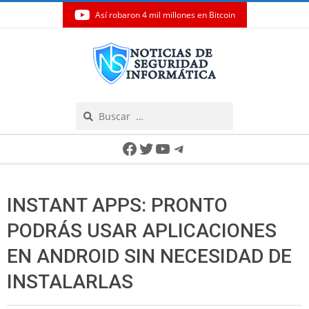
Así robaron 4 mil millones en Bitcoin
Skip
to
content
Search
Secondary
Facebook
Twitter
YouTube
Telegram
Navigation
Menu
INSTANT APPS: PRONTO
PODRÁS USAR APLICACIONES
EN ANDROID SIN NECESIDAD DE
INSTALARLAS