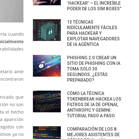
‘HACKEAR’ — EL INCREÍBLE
PODER DE LOS SIM BOXES”
13 TÉCNICAS
RIDÍCULAMENTE FÁCILES
PARA HACKEAR Y
erta cuando
EXPLOTAR NAVEGADORES
nicialmente
DE IA AGÉNTICA
erabilidades
PHISHING 2.0:CREAR UN
SITIO DE PHISHING CON IA
TOMA SOLO 30
etario ante
SEGUNDOS. ¿ESTÁS
encontraron
PREPARADO?
CÓMO LA TÉCNICA
unicado que
TOKENBREAK HACKEA LOS
ción no son
FILTROS DE IA DE OPENAI,
ANTHROPIC Y GEMINI:
ta el hecho
TUTORIAL PASO A PASO
a aparición
otegidos con
COMPARACIÓN DE LOS 8
itivos ya no
MEJORES ASISTENTES DE