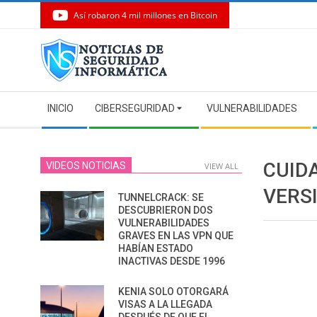
Así robaron 4 mil millones en Bitcoin
Skip
to
content
Secondary
INICIO
CIBERSEGURIDAD
VULNERABILIDADES
Navigation
Menu
CUID
VIDEOS NOTICIAS
VIEW ALL
VERS
TUNNELCRACK: SE
DESCUBRIERON DOS
VULNERABILIDADES
GRAVES EN LAS VPN QUE
HABÍAN ESTADO
INACTIVAS DESDE 1996
KENIA SOLO OTORGARÁ
VISAS A LA LLEGADA