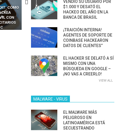
VENDIÓ SU USUARIO POR
$1.000 Y DESATÓ EL
OIT: CÓMO
CÓMO LOS HACKERS
13 TÉCNICAS
HACKEO DEL AÑO EN LA
ACKEA
INTERCEPTAN OTPS Y
RIDÍCULAMENTE FÁCILE
BANCA DE BRASIL
VIL CON
LLAMADAS MÓVILES SIN
PARA HACKEAR Y EXPLO
CITARIOS
‘HACKEAR’ — EL INCREÍBLE
NAVEGADORES DE IA
IC
PODER DE LOS SIM BOXES”
AGÉNTICA
¡TRAICIÓN INTERNA!
AGENTES DE SOPORTE DE
COINBASE HACKEARON
DATOS DE CLIENTES”
EL HACKER SE DELATÓ A SÍ
MISMO CON UNA
BÚSQUEDA EN GOOGLE –
¡NO VAS A CREERLO!
VIEW ALL
MALWARE - VIRUS
EL MALWARE MÁS
PELIGROSO EN
LATINOAMÉRICA ESTÁ
SECUESTRANDO