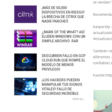
se vendan”
¡MÁS DE 50,000
DISPOSITIVOS EN RIESGO!
Recomendac
LA BRECHA DE CITRIX QUE
NADIE PARCHEÓ
Kaspersky 
¿MARK OF THE WHAT? ASÍ
actualizad
ELUDEN WINDOWS CON UN
‘Actualizac
SIMPLE ARCHIVO .RAR
También rec
DESCUBREN FALLO EN GCP
diferentes 
CLOUD RUN QUE ROMPE EL
confiables 
MODELO DE MENOR
PRIVILEGIO
Fuente:htt
¡LOS HACKERS PUEDEN
MANIPULAR TUS SIGNOS
VITALES! FALLO DE
SEGURIDAD INCREÍBLE
VIEW ALL