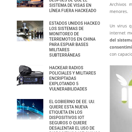
DESPUÉS DE QUE EL
Archivos m
SISTEMA DE VISAS EN
LÍNEA FUERA HACKEADO
menores.
ESTADOS UNIDOS HACKEO
Un virus q
LOS SISTEMAS DE
internet me
MONITOREO DE
TERREMOTOS EN CHINA
del sistem
PARA ESPIAR BASES
consentimi
MILITARES
con capaci
SUBTERRÁNEAS
HACKEAR RADIOS
POLICIALES Y MILITARES
ENCRIPTADAS
EXPLOTANDO 5
VULNERABILIDADES
EL GOBIERNO DE EE. UU.
QUIERE ESTA NUEVA
ETIQUETA EN LOS
DISPOSITIVOS IOT
SEGUROS O QUIERE
DESALENTAR EL USO DE