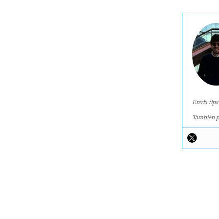
Envía tips
También p