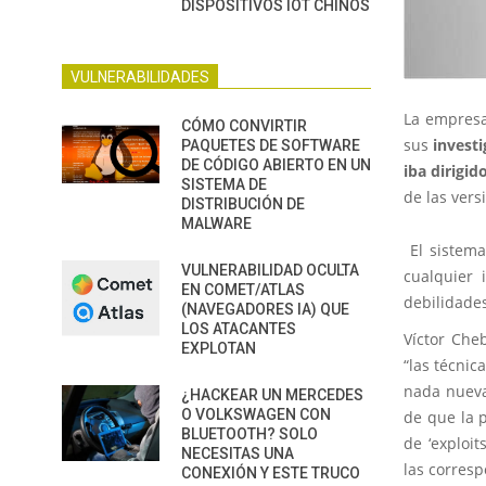
DISPOSITIVOS IOT CHINOS
VULNERABILIDADES
La empresa
CÓMO CONVIRTIR
sus
invest
PAQUETES DE SOFTWARE
DE CÓDIGO ABIERTO EN UN
iba dirigi
SISTEMA DE
de las vers
DISTRIBUCIÓN DE
MALWARE
El sistema
VULNERABILIDAD OCULTA
cualquier 
EN COMET/ATLAS
debilidades
(NAVEGADORES IA) QUE
LOS ATACANTES
Víctor Che
EXPLOTAN
“las técni
nada nueva
¿HACKEAR UN MERCEDES
O VOLKSWAGEN CON
de que la 
BLUETOOTH? SOLO
de ‘exploit
NECESITAS UNA
las corresp
CONEXIÓN Y ESTE TRUCO