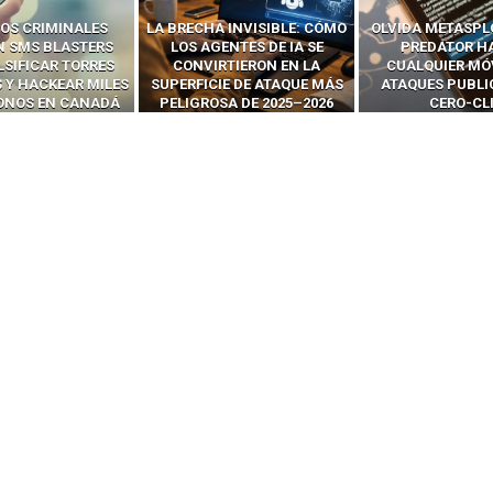
OS CRIMINALES
LA BRECHA INVISIBLE: CÓMO
OLVIDA METASPL
N SMS BLASTERS
LOS AGENTES DE IA SE
PREDATOR H
LSIFICAR TORRES
CONVIRTIERON EN LA
CUALQUIER MÓ
 Y HACKEAR MILES
SUPERFICIE DE ATAQUE MÁS
ATAQUES PUBLI
FONOS EN CANADÁ
PELIGROSA DE 2025–2026
CERO-CL