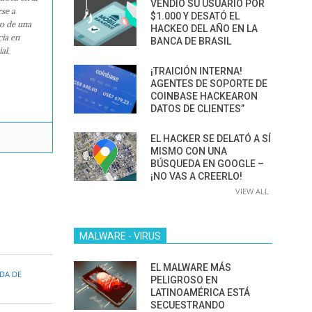
VENDIÓ SU USUARIO POR
rse a
$1.000 Y DESATÓ EL
ro de una
HACKEO DEL AÑO EN LA
cia en
BANCA DE BRASIL
al.
¡TRAICIÓN INTERNA!
AGENTES DE SOPORTE DE
COINBASE HACKEARON
DATOS DE CLIENTES”
EL HACKER SE DELATÓ A SÍ
MISMO CON UNA
BÚSQUEDA EN GOOGLE –
¡NO VAS A CREERLO!
VIEW ALL
MALWARE - VIRUS
EL MALWARE MÁS
DA DE
PELIGROSO EN
LATINOAMÉRICA ESTÁ
SECUESTRANDO