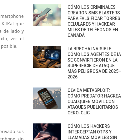
CÓMO LOS CRIMINALES
CREARON SMS BLASTERS
 smartphone
PARA FALSIFICAR TORRES
2 KitKat que
CELULARES Y HACKEAR
MILES DE TELÉFONOS EN
e de lado y
CANADÁ
xto, ver el
 posible.
LA BRECHA INVISIBLE:
CÓMO LOS AGENTES DE IA
SE CONVIRTIERON EN LA
SUPERFICIE DE ATAQUE
MÁS PELIGROSA DE 2025–
2026
OLVIDA METASPLOIT:
CÓMO PREDATOR HACKEA
CUALQUIER MÓVIL CON
ATAQUES PUBLICITARIOS
CERO-CLIC
CÓMO LOS HACKERS
privado sus
INTERCEPTAN OTPS Y
LLAMADAS MÓVILES SIN
rtphone sin