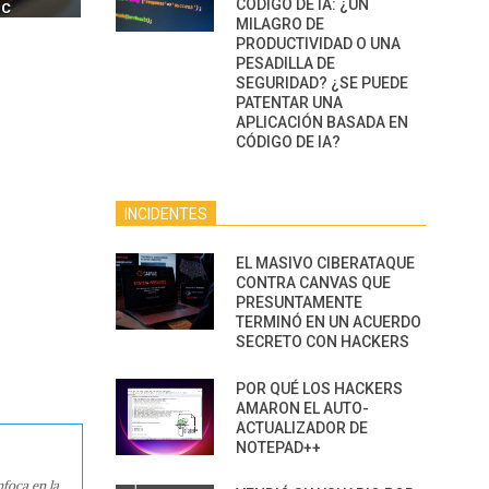
CÓDIGO DE IA: ¿UN
IC
PODER DE LOS SIM BOXES”
AGÉNTICA
MILAGRO DE
PRODUCTIVIDAD O UNA
PESADILLA DE
SEGURIDAD? ¿SE PUEDE
PATENTAR UNA
APLICACIÓN BASADA EN
CÓDIGO DE IA?
INCIDENTES
EL MASIVO CIBERATAQUE
CONTRA CANVAS QUE
PRESUNTAMENTE
TERMINÓ EN UN ACUERDO
SECRETO CON HACKERS
POR QUÉ LOS HACKERS
AMARON EL AUTO-
ACTUALIZADOR DE
NOTEPAD++
nfoca en la