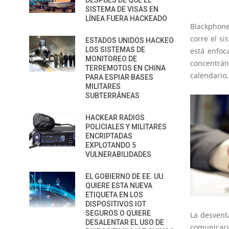
DESPUÉS DE QUE EL
SISTEMA DE VISAS EN
LÍNEA FUERA HACKEADO
Blackphone
corre el si
ESTADOS UNIDOS HACKEO
LOS SISTEMAS DE
está enfoc
MONITOREO DE
concentrán
TERREMOTOS EN CHINA
calendario,
PARA ESPIAR BASES
MILITARES
SUBTERRÁNEAS
HACKEAR RADIOS
POLICIALES Y MILITARES
ENCRIPTADAS
EXPLOTANDO 5
VULNERABILIDADES
EL GOBIERNO DE EE. UU.
QUIERE ESTA NUEVA
ETIQUETA EN LOS
DISPOSITIVOS IOT
SEGUROS O QUIERE
La desvent
DESALENTAR EL USO DE
comunicaci