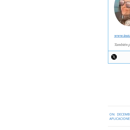
www.inst
También p
2014-
ON:
DECEMBE
12-
APLICACIONE
10