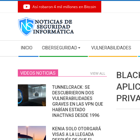
Así robaron 4 mil millones en Bitcoin
Skip
to
content
Secondary
INICIO
CIBERSEGURIDAD
VULNERABILIDADES
Navigation
Menu
BLAC
VIDEOS NOTICIAS
VIEW ALL
APLI
TUNNELCRACK: SE
DESCUBRIERON DOS
PRIV
VULNERABILIDADES
GRAVES EN LAS VPN QUE
HABÍAN ESTADO
INACTIVAS DESDE 1996
KENIA SOLO OTORGARÁ
VISAS A LA LLEGADA