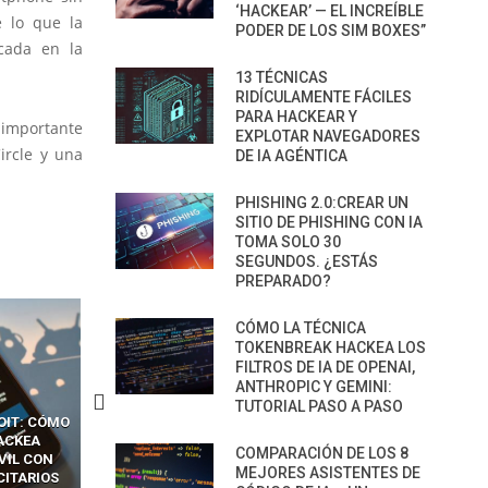
‘HACKEAR’ — EL INCREÍBLE
e lo que la
PODER DE LOS SIM BOXES”
cada en la
13 TÉCNICAS
RIDÍCULAMENTE FÁCILES
PARA HACKEAR Y
s importante
EXPLOTAR NAVEGADORES
ircle y una
DE IA AGÉNTICA
PHISHING 2.0:CREAR UN
SITIO DE PHISHING CON IA
TOMA SOLO 30
SEGUNDOS. ¿ESTÁS
PREPARADO?
CÓMO LA TÉCNICA
TOKENBREAK HACKEA LOS
FILTROS DE IA DE OPENAI,
ANTHROPIC Y GEMINI:
TUTORIAL PASO A PASO
OIT: CÓMO
CÓMO LOS HACKERS
13 TÉCNICAS
ACKEA
INTERCEPTAN OTPS Y
RIDÍCULAMENTE FÁCILE
COMPARACIÓN DE LOS 8
VIL CON
LLAMADAS MÓVILES SIN
PARA HACKEAR Y EXPLO
MEJORES ASISTENTES DE
CITARIOS
‘HACKEAR’ — EL INCREÍBLE
NAVEGADORES DE IA