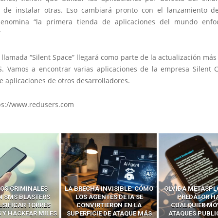
d de instalar otras. Eso cambiará pronto con el lanzamiento d
enomina “la primera tienda de aplicaciones del mundo enfo
”
 llamada “Silent Space” llegará como parte de la actualización má
S. Vamos a encontrar varias aplicaciones de la empresa Silent C
e aplicaciones de otros desarrolladores.
ps://www.redusers.com
OS CRIMINALES
LA BRECHA INVISIBLE: CÓMO
OLVIDA METASPL
N SMS BLASTERS
LOS AGENTES DE IA SE
PREDATOR H
LSIFICAR TORRES
CONVIRTIERON EN LA
CUALQUIER MÓ
 Y HACKEAR MILES
SUPERFICIE DE ATAQUE MÁS
ATAQUES PUBLI