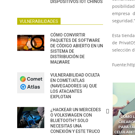
DISPOSITIVOS IOT CHINOS
posibilida
empresa d
seguridad.
VULNERABILIDADES
CÓMO CONVIRTIR
Esta tienda
PAQUETES DE SOFTWARE
de PrivatO
DE CÓDIGO ABIERTO EN UN
selección d
SISTEMA DE
DISTRIBUCIÓN DE
MALWARE
Fuente:htt
VULNERABILIDAD OCULTA
EN COMET/ATLAS
(NAVEGADORES IA) QUE
LOS ATACANTES
EXPLOTAN
¿HACKEAR UN MERCEDES
O VOLKSWAGEN CON
CÓMO LOS HACKERS
CÓMO LAVAR EL CEREBRO A
CÓMO L
BLUETOOTH? SOLO
MANIPULAN GITHUB
LOS NAVEGADORES CON IA
CREARO
NECESITAS UNA
PILOT DENTRO DE VS CODE
PARA ROBAR SECRETOS
PARA FA
CONEXIÓN Y ESTE TRUCO
CELULARES