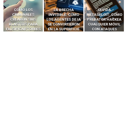
LA BRECHA
OLVIDA
CÓMO LOS HACKERS
INVISIBLE: CÓMO
METASPLOIT: CÓMO
INTERCEPTAN OTPS
LOS AGENTES DE IA
PREDATOR HACKEA
Y LLAMADAS
SE CONVIRTIERON
CUALQUIER MÓVIL
MÓVILES SIN
EN LA SUPERFICIE
CON ATAQUES
‘HACKEAR’ — EL
DE ATAQUE MÁS
PUBLICITARIOS
INCREÍBLE PODER DE
PELIGROSA DE
CERO-CLIC
LOS SIM BOXES”
2025–2026