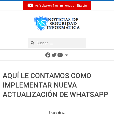
Así robaron 4 mil millones en Bitcoin
Skip
to
content
Search
Secondary
Facebook
Twitter
YouTube
Telegram
Navigation
Menu
AQUÍ LE CONTAMOS COMO
IMPLEMENTAR NUEVA
ACTUALIZACIÓN DE WHATSAPP
Share this...