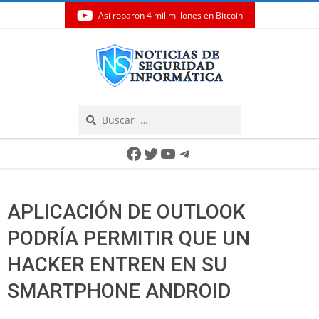
Así robaron 4 mil millones en Bitcoin
Skip
to
content
Search
Secondary
Facebook
Twitter
YouTube
Telegram
Navigation
Menu
APLICACIÓN DE OUTLOOK
PODRÍA PERMITIR QUE UN
HACKER ENTREN EN SU
SMARTPHONE ANDROID