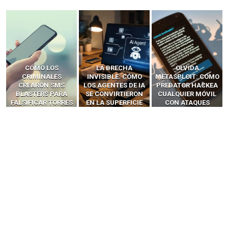
LA BRECHA
OLVIDA
CÓMO LOS HACKERS
INVISIBLE: CÓMO
METASPLOIT: CÓMO
INTERCEPTAN OTPS
LOS AGENTES DE IA
PREDATOR HACKEA
Y LLAMADAS
SE CONVIRTIERON
CUALQUIER MÓVIL
MÓVILES SIN
EN LA SUPERFICIE
CON ATAQUES
‘HACKEAR’ — EL
DE ATAQUE MÁS
PUBLICITARIOS
INCREÍBLE PODER DE
PELIGROSA DE
CERO-CLIC
LOS SIM BOXES”
2025–2026